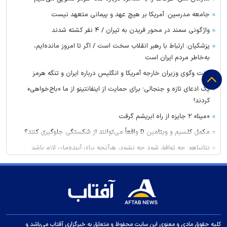
جامعه مدرسین: آمریکا بر هیچ عهد و پیمانی متعهد نیست
واژگونی سمند در محور فریدن به تیران / ۴ نفر کشته شدند
پزشکیان: ارتباط با رهبر انقلاب سخت است / اگر تا امروز مانده‌ایم،
به‌خاطر مردم ایران است
گفت وگوی وزیران خارجه آمریکا و انگلیس درباره ایران و تنگه هرمز
یک ادعای تازه و جنجالی؛ برای حمایت از اینفانتینو از ما «باج‌خواهی»
کردند!
«مینا» ۲ جایزه از راه ابریشم گرفت
مکمل کلسیم و ویتامین D واقعاً می‌توانند از شکستگی جلوگیری کنند؟
نتانیاهو: چه توافق شود چه نشود، هرآنچه برای آینده‌مان لازم باشد
انجام خواهیم داد
غریب آبادی: تفاهم ایران و عمان درباره ترتیبات تنگه هرمز در آستانه
نهایی شدن است
برنده واقعی تیم ملی در جام جهانی یک پرسپولیسی بود!
۵ تغییر ساده برای افزایش گردش خون در بدن
کلیه حقوق مادی و معنوی این سایت محفوظ و متعلق به خبرگزاری آفتاب می‌باشد و