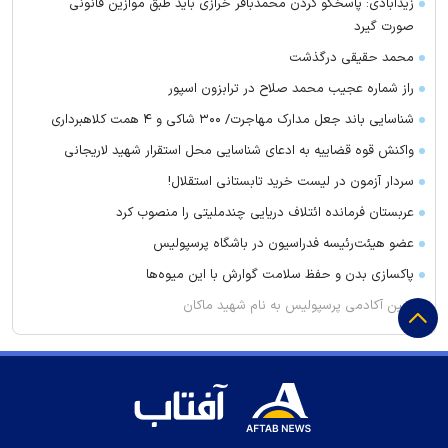
زیدآبادی: پاسخگو کردن محمدباقر خرازی باید طبق موازین قانونی
صورت گیرد
محمد حقیقی درگذشت
راز شماره عجیب محمد صلاح در ترابزون اسپور
شناسایی باند جعل مدارک مهاجرت/ ۳۰۰ شاکی و ۴ همت کلاهبرداری
واکنش قوه قضاییه به ادعای شناسایی محل استقرار شهید لاریجانی
سردار آزمون در لیست خرید تابستانی استقلال!
عربستان فرمانده ائتلاف دریایی چندملیتی را منصوب کرد
عضو هیئت‌رئیسه فدراسیون در باشگاه پرسپولیس
پاکسازی بدن و حفظ سلامت گوارش با این میوه‌ها
زمین آکادمی پرسپولیس به نام شهید ماکان
چرا مردم به فال، طالع‌بینی، آسترولوژی و پیشگویی علاقه دارند؟
پرسپولیس برای تارتار کاری کرد که کسی جرأتش را نداشت
مذاکره استقلال برای میزبانی در فولاد آرنا
برد مهم اسماعیل کارتال در لیگ قهرمانان اروپا