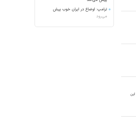
پیش می‌آمد
ترامپ: اوضاع در ایران خوب پیش
می‌رود
برکناری دو مقام ارشد موساد
گفتگوی تلفنی وزرای امور خارجه ایران
و موریتانی
دید افقی در زابل به ۲۵۰۰ متر کاهش
یافت
آمریکا تحریم‌های جدیدی علیه کوبا
اعمال کرد
آمریکا: از پرتاب موشکی کره شمالی
مطلع هستیم
این
جزئیات طرح مجلس درباره تنگه هرمز
کویت دستور تعطیلی تنها مدرسه
ایرانی را صادر کرد
ضرغامی: تغییر ریل، عین بصیرت است.
فرصت سوزی نکنیم