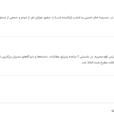
 حسینیه امام خمینی ره امشب (یکشنبه شب) با حضور هزاران نفر از مردم و جمعی از مسئول
به دعوت رئیس جمهور، امروز سران قوای مقننه و قضائیه به میزبانی رئیس قوه مجریه، در نشستی ۲ ساعته پذیرای مطالبات، دغدغه‌ها و دیدگاه‌های مدیرا
کلات مطرح شده اتخاذ شد.
ت