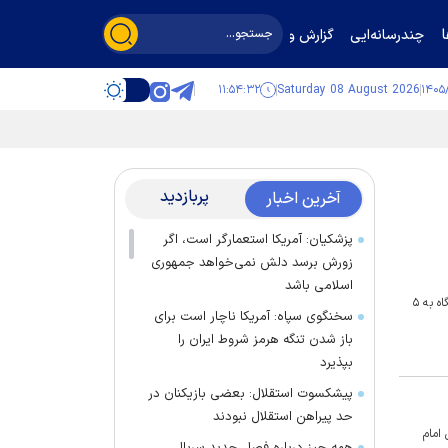
چندرسانه‌ایی
گزارش و گفت‌وگو
۱۱:۵۴:۳۳
Saturday 08 August 2026
پربازدید
آخرین اخبار
پزشکیان: آمریکا استعمارگر است، اگر
زورش برسد دلش نمی‌خواهد جمهوری
اسلامی باشد
بر اساس مصوبه جدید دولت که دوم آذرماه ۱۴۰۴ به دستگاه‌های اجرایی ابلاغ شد، از نیمه دوم آذرماه سال ۱۴۰۴، قیمت بنزین برای سوخت‌گیری با کارت اضطراری جایگاه به ۵
سخنگوی سپاه: آمریکا ناچار است برای
باز شدن تنگه هرمز شروط ایران را
بپذیرد
پیشکسوت استقلال: بعضی بازیکنان در
حد پیراهن استقلال نبودند
صلی امام