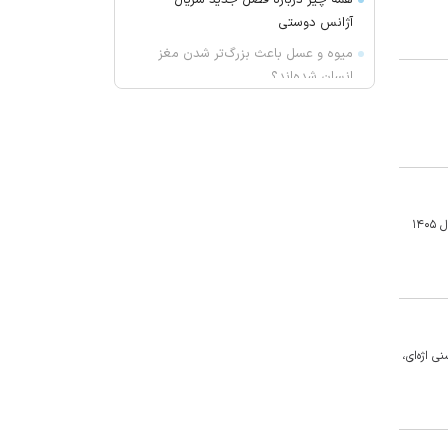
همه چیز درباره فصل جدید سریال
آژانس دوستی
میوه و عسل باعث بزرگ‌تر شدن مغز
انسان شده‌اند؟
حمله موشکی به نفتکش اماراتی در
تنگه هرمز
پدر لیونل مسی درگذشت
نتانیاهو خواستار افزایش ۱۴ میلیارد
دلاری بودجه نظامی اسرائیل شد
وزیر راه و شهرسازی از ابلاغ مصوبه تمدید یک‌ساله قرارداد‌های اجاره با حداکثر افزایش ۲۵ درصدی خبر داد و گفت این مصوبه با هدف حمایت از مستأجران تا پایان سال ۱۴۰۵
انتقاد صریح واعظ آشتیانی از مدیریت
در استقلال
علت پرسپولیسی شدن رحمان چه بود؟
جزئیات سریال ۱۵ قسمتی مهران
مدیری
 اژه‌ای،
کمپرسور اسکرو نو یا دست دوم؟
راهنمای خرید + نکات
عراقچی: توافق با عمان نزدیک است/