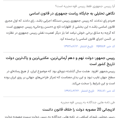
آیا رییس جمهوری فقط رییس قوه مجریه است؟
نگاهی تحلیلی به جایگاه ریاست جمهوری در قانون اساسی
«مردم رای ندادند که رییس جمهوری رییس دستگاه اجرایی باشد، رای دادند که اول مجری
قانون اساسی باشد.» این بخشی از اظهارات تازه ی «حسن روحانی» رییس جمهوری است
که گرچه به مذاق برخی خوش نیامد اما بار دیگر اهمیت نقش رییس جمهوری در نظارت
بر حُسن اجرای قانون اساسی را برجسته کرد.
کد خبر: ۲۵۹۹۸۴ تاریخ انتشار : ۱۳۹۳/۰۶/۱۲
رییس جمهور: دولت نهم و دهم آرمانی‌ترین، مکتبی‌ترین و پاک‌ترین دولت
تاریخ کشور است
رییس‌جمهور افزود: هشت سال گذشته دوره‌ای بود که موضوع ایران، از هیچ رسانه‌ای در
سطح جهان غایب نبود و این بدان معناست که تمرکز طراحی‌های جهانی بر روی ایران بوده
است و این شرایط را سخت می‌کند.
کد خبر: ۱۹۷۰۷۱ تاریخ انتشار : ۱۳۹۲/۰۳/۲۲
طی نامه هایی جداگانه به رییس قوه مجریه
لاریجانی 20 مصوبه دولت را خلاف قانون دانست
رییس مجلس شورای اسلامی در نامه هایی جداگانه به رییس دولت بیست مصوبه دولت