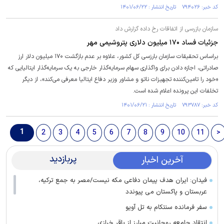
کد خبر: ۷۹۴۰۲۶ تاریخ انتشار : ۱۴۰۱/۰۶/۲۲
سازمان بازرسی از اتفاقات رخ داده گزارش داد
جزئیات فساد ۱۷۰ میلیون دلاری پتروشیمی مهر
براساس تحقیقات سازمان بارزسی کل کشور، علاوه بر عدم بازگشت ۱۷۰ میلیون دلار ارز
صادراتی، اجازه دادن برای واگذاری سهام سرمایه‌گذار خارجی به یک سرمایه‌گذار ایتالیایی که
«خود را تامین‌کننده تجهیزات ناتو و مشاور وزیر دفاع ایتالیا معرفی می‌کند»، از دیگر
تخلفات این پرونده اعلام شده است.
کد خبر: ۷۹۳۷۸۷ تاریخ انتشار : ۱۴۰۱/۰۶/۲۱
1
2
3
4
5
6
7
8
9
10
11
>
پربازدید
آخرین اخبار
فیدان: ایران هدف پیمان دفاعی مکه نیست/مصر به جمع ترکیه،
عربستان و پاکستان می پیوندد
سفر فرمانده سنتکام به تل آویو
انتقاد جامعه روحانیت مبارز از باقر خرازی