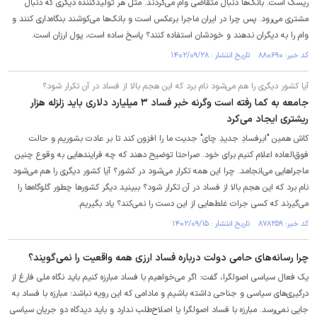
ریسک است. بانک‌ها دنبال متقاضی وام می‌گردند. مثل هر تولیدکننده دیگری که دنبال
مشتری می‌رود. پس چرا در ایران ماجرا برعکس است و بانک‌ها می‌کوشند بنگاه‌داری کنند و
وام را به دیگران ندهند و خودشان استفاده کنند؟ پاسخ ساده است، پول ارزان است.
کد خبر: ۸۸۰۶۹۰ تاریخ انتشار : ۱۴۰۲/۰۹/۲۸
آیا کشور دیگری را هم می‌شود نام برد که این هجم بالا از فساد در آن تکرار شود؟
جامعه به کما رفته است وگرنه خبر فساد ۳ میلیارد دلاری باید زلزله هزار
ریشتری ایجاد می‌کرد
کاش همین "ابرفسادِ جدیدِ چای" جدیت ما را افزون کند تا بر عادت بشوریم و حالت
فوق‌العاده اعلام کنیم برای خود. صراحتا توضیح دهند که چه فرایند‌هایی به وقوع چنین
ماجرا‌هایی می‌انجامد. چرا این همه تکرار می‌شود در کشور؟ آیا کشور دیگری را هم می‌شود
نام برد که این هجم بالا از فساد در آن تکرار شود؟ ببینید دیگر کشور‌ها چطور گلوگاه‌ها را
می‌گیرند که کسی جرات غلط‌هایی از این دست را نمی‌کند؟ یاد بگیریم.
کد خبر: ۸۷۸۲۵۹ تاریخ انتشار : ۱۴۰۲/۰۹/۱۵
چرا رسانه‌‏های حامی دولت درباره فساد ارزی همه واقعیت را نمی‌گویند؟
یک فعال سیاسی اصولگرا، گفت: اگر می‌خواهیم با فساد مبارزه کنیم باید نگاه ملی فارغ از
درگیری‌های سیاسی و جناحی داشته باشیم و مادامی که این رویه نباشد؛ مبارزه با فساد به
جایی نمی‌رسد. مبارزه با فساد اصولگرا یا اصلاح‌طلب ندارد و باید دیدگاه دو جریان سیاسی