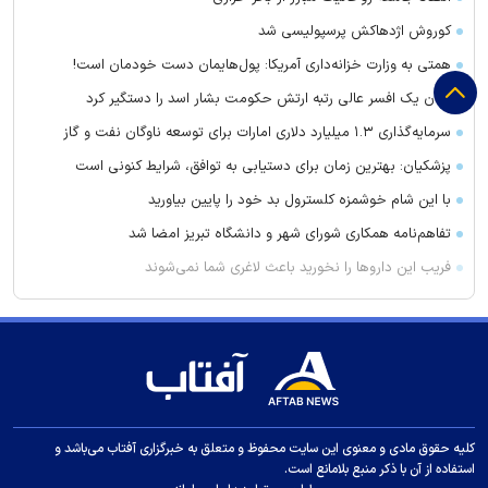
کوروش اژدهاکش پرسپولیسی شد
همتی به وزارت خزانه‌داری آمریکا: پول‌هایمان دست خودمان است!
لبنان یک افسر عالی رتبه ارتش حکومت بشار اسد را دستگیر کرد
سرمایه‌گذاری ۱.۳ میلیارد دلاری امارات برای توسعه ناوگان نفت و گاز
پزشکیان: بهترین زمان برای دستیابی به توافق، شرایط کنونی است
با این شام خوشمزه کلسترول بد خود را پایین بیاورید
تفاهم‌نامه همکاری شورای شهر و دانشگاه تبریز امضا شد
فریب این دارو‌ها را نخورید باعث لاغری شما نمی‌شوند
آمادگی شبستر برای بحران
این علائم می‌گوید به زودی یک حمله قلبی رخ می‌دهد
نخست‌وزیر کردستان عراق: منطقه ما نمی‌خواهد بخشی از هیچ
درگیری باشد
تقدیر فرمانده انتظامی میانه از خبرنگار آفتاب نیوز
کلیه حقوق مادی و معنوی این سایت محفوظ و متعلق به خبرگزاری آفتاب می‌باشد و
وضعیت عجیب خرید‌های جدید استقلال مثل دو ستاره پرسپولیس
استفاده از آن با ذکر منبع بلامانع است.