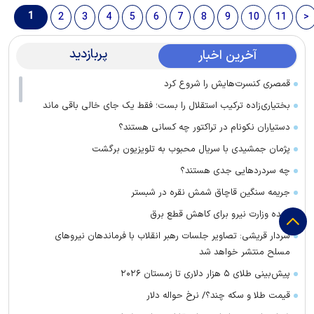
1
2
3
4
5
6
7
8
9
10
11
>
پربازدید
آخرین اخبار
قمصری کنسرت‌هایش را شروع کرد
بختیاری‌زاده ترکیب استقلال را بست؛ فقط یک جای خالی باقی ماند
دستیاران نکونام در تراکتور چه کسانی هستند؟
پژمان جمشیدی با سریال محبوب به تلویزیون برگشت
چه سردرد‌هایی جدی هستند؟
جریمه سنگین قاچاق شمش نقره در شبستر
وعده وزارت نیرو برای کاهش قطع برق
سردار قریشی: تصاویر جلسات رهبر انقلاب با فرماندهان نیرو‌های
مسلح منتشر خواهد شد
پیش‌بینی طلای ۵ هزار دلاری تا زمستان ۲۰۲۶
قیمت طلا و سکه چند؟/ نرخ حواله دلار