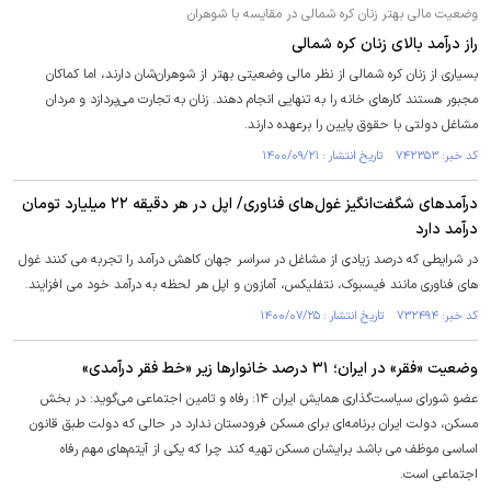
وضعیت مالی بهتر زنان کره شمالی در مقایسه با شوهران
راز درآمد بالای زنان کره شمالی
بسیاری از زنان کره شمالی از نظر مالی وضعیتی بهتر از شوهران‌شان دارند، اما کماکان
مجبور هستند کار‌های خانه را به تنهایی انجام دهند. زنان به تجارت می‌پردازد و مردان
مشاغل دولتی با حقوق پایین را برعهده دارند.
کد خبر: ۷۴۲۳۵۳ تاریخ انتشار : ۱۴۰۰/۰۹/۲۱
درآمد‌های شگفت‌انگیز غول‌های فناوری/ اپل در هر دقیقه ۲۲ میلیارد تومان
درآمد دارد
در شرایطی که درصد زیادی از مشاغل در سراسر جهان کاهش درآمد را تجربه می کنند غول
های فناوری مانند فیسبوک، نتفلیکس، آمازون و اپل هر لحظه به درآمد خود می افزایند.
کد خبر: ۷۳۲۴۹۴ تاریخ انتشار : ۱۴۰۰/۰۷/۲۵
وضعیت «فقر» در ایران؛ ۳۱ درصد خانوارها زیر «خط فقر درآمدی»
عضو شورای سیاست‌گذاری همایش ایران ۱۴: رفاه و تامین اجتماعی می‌گوید: در بخش
مسکن، دولت ایران برنامه‌ای برای مسکن فرودستان ندارد در حالی که دولت طبق قانون
اساسی موظف می باشد برایشان مسکن تهیه کند چرا که یکی از آیتم‌های مهم رفاه
اجتماعی است.