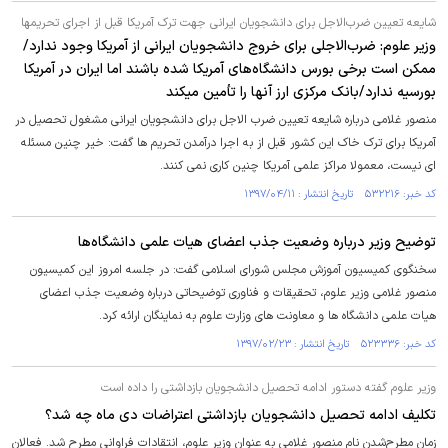
شایعه تعیین ضرب‌الاجل برای دانشجویان ایرانی جهت ترک آمریکا قبل از اجرای تحریم‎ها
وزیر علوم: ضرب‌الاجلی برای خروج دانشجویان ایرانی از آمریکا وجود ندارد/
ممکن است برخی بورس دانشگاه‌های آمریکا شده باشند اما ایران در آمریکا
بورسیه ندارد/بانک مرکزی ارز آن‎ها را تأمین می‎کند
منصور غلامی درباره شایعه تعیین ضرب الاجل برای دانشجویان ایرانی مشغول تحصیل در
آمریکا برای ترک خاک این کشور قبل از به اجرا درآمدن تحریم ها گفت: خیر چنین مسئله
ای نیست، معمولا مراکز علمی آمریکا چنین کاری نمی کنند.
کد خبر: ۵۳۲۲۱۶ تاریخ انتشار : ۱۳۹۷/۰۴/۱۱
توضیح وزیر درباره وضعیت جذب اعضای هیات علمی دانشگاه‌ها
سخنگوی کمیسیون آموزش مجلس شورای اسلامی گفت: در جلسه امروز این کمیسیون
منصور غلامی وزیر علوم، تحقیقات و فناوری توضیحاتی درباره وضعیت جذب اعضای
هیات علمی دانشگاه ها و معاونت های وزارت علوم به نماینگان ارائه کرد.
کد خبر: ۵۲۳۳۳۶ تاریخ انتشار : ۱۳۹۷/۰۲/۲۳
وزیر علوم گفته دستور ادامه تحصیل‌ دانشجویان بازداشتی را داده است
تکلیف ادامه تحصیل دانشجویان بازداشتی اعتراضات دی ماه چه شد؟
زمان مطرح‌شدن نام منصور غلامی به عنوان وزیر علوم، انتقادات فراوانی مطرح شد. فعالان