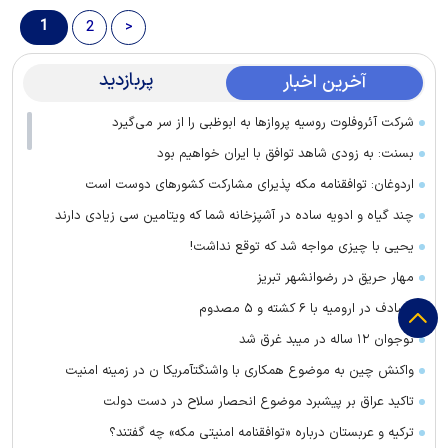
1
2
>
پربازدید
آخرین اخبار
شرکت آئروفلوت روسیه پرواز‌ها به ابوظبی را از سر می‌گیرد
بسنت: به زودی شاهد توافق با ایران خواهیم بود
اردوغان: توافقنامه مکه پذیرای مشارکت کشور‌های دوست است
چند گیاه و ادویه ساده در آشپزخانه شما که ویتامین سی زیادی دارند
یحیی با چیزی مواجه شد که توقع نداشت!
مهار حریق در رضوانشهر تبریز
تصادف در ارومیه با ۶ کشته و ۵ مصدوم
نوجوان ۱۲ ساله در میبد غرق شد
واکنش چین به موضوع همکاری با واشنگتآمریکا ن در زمینه امنیت
تاکید عراق بر پیشبرد موضوع انحصار سلاح در دست دولت
ترکیه و عربستان درباره «توافقنامه امنیتی مکه» چه گفتند؟