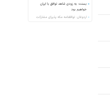
بسنت: به زودی شاهد توافق با ایران
خواهیم بود
اردوغان: توافقنامه مکه پذیرای مشارکت
کشور‌های دوست است
چند گیاه و ادویه ساده در آشپزخانه
شما که ویتامین سی زیادی دارند
یحیی با چیزی مواجه شد که توقع
نداشت!
مهار حریق در رضوانشهر تبریز
تصادف در ارومیه با ۶ کشته و ۵
مصدوم
نوجوان ۱۲ ساله در میبد غرق شد
واکنش چین به موضوع همکاری با
واشنگتآمریکا ن در زمینه امنیت
تاکید عراق بر پیشبرد موضوع انحصار
سلاح در دست دولت