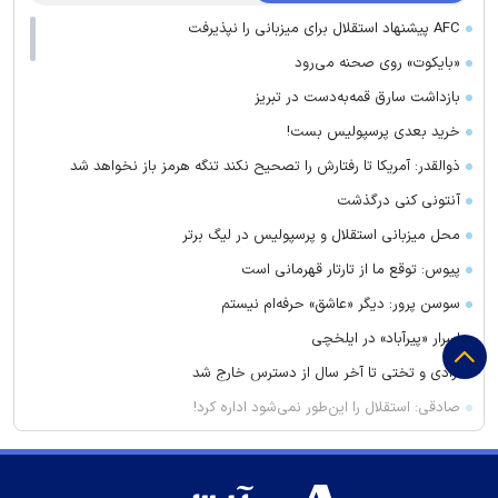
AFC پیشنهاد استقلال برای میزبانی را نپذیرفت
«بایکوت» روی صحنه می‌رود
بازداشت سارق قمه‌به‌دست در تبریز
خرید بعدی پرسپولیس بست!
ذوالقدر: آمریکا تا رفتارش را تصحیح نکند تنگه هرمز باز نخواهد شد
آنتونی کنی درگذشت
محل میزبانی استقلال و پرسپولیس در لیگ برتر
پیوس: توقع ما از تارتار قهرمانی است
سوسن پرور: دیگر «عاشق» حرفه‌ام نیستم
اسرار «پیرآباد» در ایلخچی
آزادی و تختی تا آخر سال از دسترس خارج شد
صادقی: استقلال را این‌طور نمی‌شود اداره کرد!
قیمت امروز طلا چند؟ / سکه در آستانه بازگشت به کانال ۱۸۸ میلیون
فرهاد مجیدی قهرمانی آسیا را به رخ کشید!