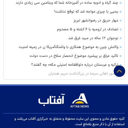
چند گیاه و ادویه ساده در آشپزخانه شما که ویتامین سی زیادی دارند
یحیی با چیزی مواجه شد که توقع نداشت!
مهار حریق در رضوانشهر تبریز
تصادف در ارومیه با ۶ کشته و ۵ مصدوم
نوجوان ۱۲ ساله در میبد غرق شد
واکنش چین به موضوع همکاری با واشنگتآمریکا ن در زمینه امنیت
تاکید عراق بر پیشبرد موضوع انحصار سلاح در دست دولت
ترکیه و عربستان درباره «توافقنامه امنیتی مکه» چه گفتند؟
حضور اهالی سینما در بزرگداشت مریم همتیان
گودبرداری مرگبار در ورامین؛ یک نفر جان باخت
پایان تماس‌های تبلیغاتی مزاحم در فرانسه
امام جمعه اهواز: می‌خواهیم عمق آمریکا را هدف قرار دهیم تا مردم
آنها موشک خوردن را ببینند
قیمت برنج چند؟
کلیه حقوق مادی و معنوی این سایت محفوظ و متعلق به خبرگزاری آفتاب می‌باشد و
استفاده از آن با ذکر منبع بلامانع است.
گرانی و افت تقاضا در بازار پلاستیک