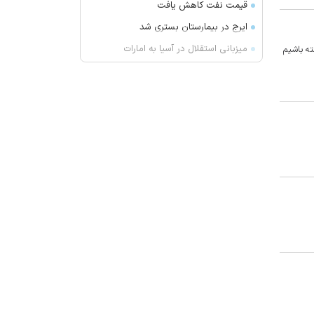
قیمت نفت کاهش یافت
ایرج در بیمارستان بستری شد
میزبانی استقلال در آسیا به امارات
ته باشیم
می‌رسد؟
حمله پهپادی به کشتی ترکیه‌ای در
دریای سیاه
یک نشانه هشداردهنده که می‌گوید
حس چشایی شما تغییر کرده است
ارسباران میزبان مارال ها
آتش‌سوزی دستگاه خنک‌کننده در
محدوده زیر پل عالی‌نسب تبریز
واکنش بقائی به سخنان ترامپ
وزیر خزانه داری آمریکا: در دو سال
آینده تنگه هرمز بی‌اهمیت خواهد شد
سنای آمریکا لایحه تحریم‌های گسترده
انرژی روسیه را تصویب کرد