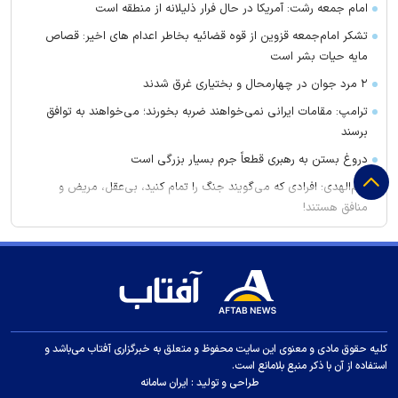
امام جمعه رشت: آمریکا در حال فرار ذلیلانه از منطقه است
تشکر امام‌جمعه قزوین از قوه قضائیه بخاطر اعدام های اخیر: قصاص
مایه حیات بشر است
۲ مرد جوان در چهارمحال و بختیاری غرق شدند
ترامپ: مقامات ایرانی نمی‌خواهند ضربه بخورند؛ می‌خواهند به توافق
برسند
دروغ بستن به رهبری قطعاً جرم بسیار بزرگی است
علم‌الهدی: افرادی که می‌گویند جنگ را تمام کنید، بی‌عقل، مریض و
منافق هستند!
توضیح توانیر درباره افزایش چشمگیر مبلغ قبض برق
سخنگوی کمیسیون امنیت ملی مجلس: چارچوب کلی تفاهم با عمان
مشخص شده است
امضای توافقنامه مکه؛ دفاع مشترک بین عربستان، پاکستان و ترکیه
آمریکا: پوتین ممکن است با یک حمله محدود، عزم ناتو را محک بزند
کلیه حقوق مادی و معنوی این سایت محفوظ و متعلق به خبرگزاری آفتاب می‌باشد و
پوتین و محمد بن زاید درباره اوضاع منطقه گفت‌وگو کردند
استفاده از آن با ذکر منبع بلامانع است.
طراحی و تولید :
ایران سامانه
چه کسی اخبار پرسپولیس را لو می‌دهد؟