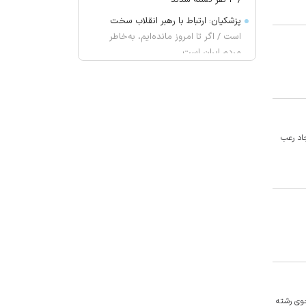
/ ۴ نفر کشته شدند
پزشکیان: ارتباط با رهبر انقلاب سخت
است / اگر تا امروز مانده‌ایم، به‌خاطر
مردم ایران است
گفت وگوی وزیران خارجه آمریکا و
انگلیس درباره ایران و تنگه هرمز
یک ادعای تازه و جنجالی؛ برای حمایت
از اینفانتینو از ما «باج‌خواهی» کردند!
جاد رعب
«مینا» ۲ جایزه از راه ابریشم گرفت
مکمل کلسیم و ویتامین D واقعاً
می‌توانند از شکستگی جلوگیری کنند؟
نتانیاهو: چه توافق شود چه نشود،
هرآنچه برای آینده‌مان لازم باشد انجام
خواهیم داد
غریب آبادی: تفاهم ایران و عمان درباره
ترتیبات تنگه هرمز در آستانه نهایی
شدن است
جوی رشته