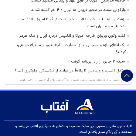
جامعه مدرسین: آمریکا بر هیچ عهد و پیمانی متعهد نیست
واژگونی سمند در محور فریدن به تیران / ۴ نفر کشته شدند
پزشکیان: ارتباط با رهبر انقلاب سخت است / اگر تا امروز مانده‌ایم،
به‌خاطر مردم ایران است
گفت وگوی وزیران خارجه آمریکا و انگلیس درباره ایران و تنگه هرمز
یک ادعای تازه و جنجالی؛ برای حمایت از اینفانتینو از ما «باج‌خواهی»
کردند!
«مینا» ۲ جایزه از راه ابریشم گرفت
مکمل کلسیم و ویتامین D واقعاً می‌توانند از شکستگی جلوگیری کنند؟
نتانیاهو: چه توافق شود چه نشود، هرآنچه برای آینده‌مان لازم باشد
انجام خواهیم داد
غریب آبادی: تفاهم ایران و عمان درباره ترتیبات تنگه هرمز در آستانه
نهایی شدن است
برنده واقعی تیم ملی در جام جهانی یک پرسپولیسی بود!
۵ تغییر ساده برای افزایش گردش خون در بدن
کلیه حقوق مادی و معنوی این سایت محفوظ و متعلق به خبرگزاری آفتاب می‌باشد و
پرسپولیس سرمربی تیم چهارم جدول را به خدمت گرفت
استفاده از آن با ذکر منبع بلامانع است.