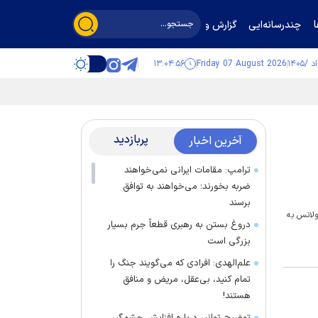
چندرسانه‌ایی
گزارش و گفت‌وگو
۱۳:۰۴:۵۶
Friday 07 August 2026
پربازدید
آخرین اخبار
ترامپ: مقامات ایرانی نمی‌خواهند
ضربه بخورند؛ می‌خواهند به توافق
برسند
اسم وداع و تشییع آقای شهید ایران، گفت: ۲ هزار و ۵۱۵ دستگاه آمبولانس به
دروغ بستن به رهبری قطعاً جرم بسیار
بزرگی است
علم‌الهدی: افرادی که می‌گویند جنگ را
تمام کنید، بی‌عقل، مریض و منافق
هستند!