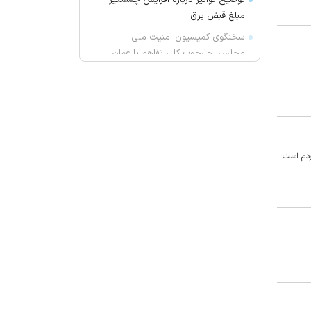
توضیح توانیر درباره افزایش چشمگیر
مبلغ قبض برق
سخنگوی کمیسیون امنیت ملی
مجلس: چارچوب کلی تفاهم با عمان
مشخص شده است
امضای توافقنامه مکه؛ دفاع مشترک
بین عربستان، پاکستان و ترکیه
آمریکا: پوتین ممکن است با یک حمله
محدود، عزم ناتو را محک بزند
ردم است
پوتین و محمد بن زاید درباره اوضاع
منطقه گفت‌وگو کردند
چه کسی اخبار پرسپولیس را لو
می‌دهد؟
ویتامین C محافظ ماده خاکستری مغز
در سالمندان
خطیب جمعه تهران: دشمن شکست
مفتضحانه خورده و به التماس افتاده؛
ادبیات باخت را هم بلد نیست!/ شاهد