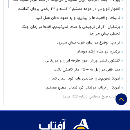
روز ۱۶۰ جنگ | ترامپ: ایران همچنان می‌تواند در تنگه هرمز شلیک کند
انفجار اتوبوس در حومه دمشق ۲ کشته و ۱۳ زخمی برجای گذاشت
قالیباف: واقعیت‌ها را بپذیرید و به تعهدات‌تان عمل کنید
پزشکیان: اگر ارز ترجیحی را حذف نمی‌کردیم، قطعا در زمان جنگ
قحطی پیش می‌آمد
ترامپ: اوضاع در ایران خوب پیش می‌رود
برکناری دو مقام ارشد موساد
گفتگوی تلفنی وزرای امور خارجه ایران و موریتانی
دید افقی در زابل به ۲۵۰۰ متر کاهش یافت
آمریکا تحریم‌های جدیدی علیه کوبا اعمال کرد
آمریکا: از پرتاب موشکی کره شمالی مطلع هستیم
جزئیات طرح مجلس درباره تنگه هرمز
کویت دستور تعطیلی تنها مدرسه ایرانی را صادر کرد
ضرغامی: تغییر ریل، عین بصیرت است. فرصت سوزی نکنیم
زنوزق؛ نگین پلکانی آذربایجان