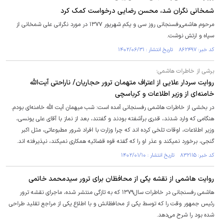
شمخانی نگران شد، محسن رضایی درخواست کمک کرد
مرحوم هاشمی‌رفسنجانی روز سی و یکم شهریور ۱۳۷۷ در مورد نگرانی علی شمخانی از
سپاه و ارتش نوشت.
کد خبر: ۸۶۲۴۹۷ تاریخ انتشار : ۱۴۰۲/۰۶/۳۱
برشی از خاطرات هاشمی؛
روایت سردار علایی از اعتراف متهمان ترور حجاریان/ ناراحتی آیت‌الله
خامنه‌ای از وزیر اطلاعات و کرباسچی
در بخشی از خاطرات هاشمی رفسنجانی آمده است: شب میهمان آیت الله خامنه‌ای بودم.
هنگامی که وارد شدند، قدری برآشفته بودند و گفتند، بعد از نماز با آقای علی یونسی،
وزیر اطلاعات، اوقات تلخی کرده اند که چرا وزارت با افراد شرور مطبوعاتی، مثل اکبر
گنجی، برخورد نمیکند و عذر او را که گفته قوه قضائیه همکاری نمیکند، نپذیرفته اند.
کد خبر: ۸۳۲۱۱۵ تاریخ انتشار : ۱۴۰۲/۰۱/۱۰
روایت هاشمی از نقشه یکی از محافظان برای ترور سیدمحمد خاتمی
هاشمی رفسنجانی در خاطرات سال۱۳۷۹ که به تازگی منتشر شده، ماجرای نقشه ترور
رئیس جمهور وقت را که توسط یکی از محافظانش و با اطلاع یکی از مراجع تقلید طراحی
شده بود را شرح می‌دهد.