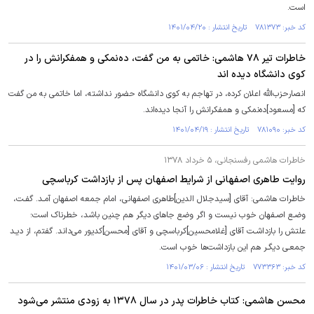
است.
کد خبر: ۷۸۱۳۷۳ تاریخ انتشار : ۱۴۰۱/۰۴/۲۰
خاطرات تیر ۷۸ هاشمی: خاتمی به من گفت، ده‌نمکی و همفکرانش را در
کوی دانشگاه دیده اند
انصارحزب‌الله اعلان کرده، در تهاجم به کوی دانشگاه حضور نداشته، اما خاتمی به من گفت
که [مسعود]ده‌نمکی و همفکرانش را آنجا دیده‌اند.
کد خبر: ۷۸۱۰۹۰ تاریخ انتشار : ۱۴۰۱/۰۴/۱۹
خاطرات هاشمی رفسنجانی، ۵ خرداد ۱۳۷۸
روایت طاهری اصفهانی از شرایط اصفهان پس از بازداشت کرباسچی
خاطرات هاشمی: آقای [سیدجلال الدین]طاهری اصفهانی، امام جمعه اصفهان آمـد. گفـت،
وضـع اصـفهان خوب نیست و اگر وضع جا‌های دیگر هم چنین باشد، خطرناک است؛
علتش را بازداشـت آقای [غلامحسین]کرباسچی و آقای [محسن]کدیور می‌داند. گفتم، از دیـد
جمعـی دیگـر هم این بازداشت‌ها خوب است.
کد خبر: ۷۷۳۳۶۳ تاریخ انتشار : ۱۴۰۱/۰۳/۰۶
محسن هاشمی: کتاب خاطرات پدر در سال ۱۳۷۸ به زودی منتشر می‌شود