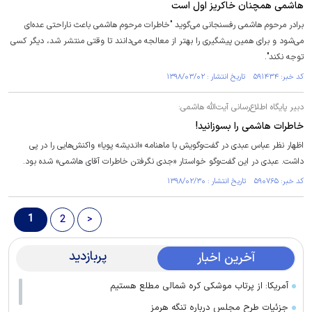
هاشمی‌ همچنان خاکریز اول است
برادر مرحوم هاشمی رفسنجانی می‌گوید "خاطرات مرحوم هاشمی باعث ناراحتی عده‌ای
می‌شود و برای همین پیشگیری را بهتر از معالجه می‌دانند تا وقتی منتشر شد، دیگر کسی
توجه نکند".
کد خبر: ۵۹۱۴۳۴ تاریخ انتشار : ۱۳۹۸/۰۳/۰۲
دبیر پایگاه اطلاع‌رسانی آیت‌الله هاشمی:
خاطرات هاشمی را بسوزانید!
اظهار نظر عباس عبدی در گفت‌وگویش با ماهنامه «اندیشه پویا» واکنش‌هایی را در پی
داشت. عبدی در این گفت‌وگو خواستار «جدی نگرفتن خاطرات آقای هاشمی» شده بود.
کد خبر: ۵۹۰۷۶۵ تاریخ انتشار : ۱۳۹۸/۰۲/۳۰
1
2
>
پربازدید
آخرین اخبار
آمریکا: از پرتاب موشکی کره شمالی مطلع هستیم
جزئیات طرح مجلس درباره تنگه هرمز