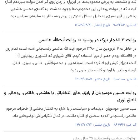
شد و مشخصا به برخی محدودیت‌ها در این‌باره از زمان روی کار آمدن دولت سیزدهم اشاره
کردند که در دولت روحانی این محدودیت‌ها وجود نداشت. به گفته‌ی محسن هاشمی،
بخشی از این ممیزی به دلیل مسائل امنیتی و برخی هم ناظر به سلیقه‌ی سیاسی بود.
کد خبر: ۹۰۷۴۸۳ تاریخ انتشار : ۱۴۰۳/۰۲/۲۱
روایت ۳ انفجار بزرگ در روسیه به روایت آیت‌الله هاشمی
در خاطرات ۴ فروردین سال ۱۳۸۰ مرحوم آیت الله هاشمی رفسنجانی آمده است؛ تمام روز
در اقامتگاه بودم. عصر از دریا استفاده کردم. آقای شیرازی که کشاورزی زیرنایلون [=
گلخانه‌ای]در کیش ایجاد کرده است، نمونه‌هایی از محصولاتش - طالبی، سبزی، فلفل،
گوجه و خیار- را آورد و گفت، بازار خوبی دارد.
کد خبر: ۹۰۰۴۰۰ تاریخ انتشار : ۱۴۰۳/۰۱/۰۵
روایت حسین موسویان از رایزنی‌های انتخاباتی با هاشمی، خاتمی، روحانی و
ناطق نوری
سیدحسین موسویان، دیپلمات و سیاستمدار با اشاره به انتشار بخشی از خاطرات مرحوم
هاشمی رفسنجانی که به سخنان او اشاره داشت، در کانال تلگرامی‌اش توضیحاتی داد.
کد خبر: ۸۶۴۴۶۱ تاریخ انتشار : ۱۴۰۲/۰۷/۱۲
روزنوشت هاشمی رفسنجانی؛ ۲۵ سال پیش