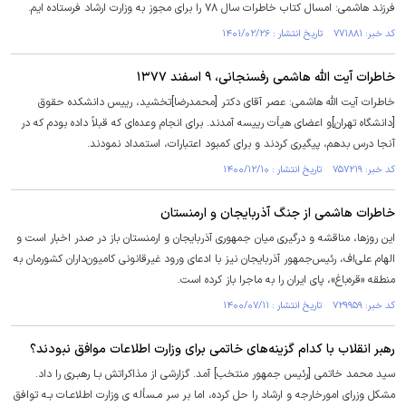
فرزند هاشمی: امسال کتاب خاطرات سال ۷۸ را برای مجوز به وزارت ارشاد فرستاده ایم.
کد خبر: ۷۷۱۸۸۱ تاریخ انتشار : ۱۴۰۱/۰۲/۲۶
خاطرات آیت الله هاشمی رفسنجانی، ۹ اسفند ۱۳۷۷
خاطرات آیت الله هاشمی: عصر آقاى دکتر [محمدرضا]تخشید، رییس دانشکده حقوق
[دانشگاه تهران]و اعضاى هیأت رییسه آمدند. براى انجام وعده‌اى که قبلاً داده بودم که در
آنجا درس بدهم، پیگیرى کردند و براى کمبود اعتبارات، استمداد نمودند.
کد خبر: ۷۵۷۲۱۹ تاریخ انتشار : ۱۴۰۰/۱۲/۱۰
خاطرات هاشمی از جنگ آذربایجان و ارمنستان
این روزها، مناقشه و درگیری میان جمهوری آذربایجان و ارمنستان باز در صدر اخبار است و
الهام علی‌اف، رئیس‌جمهور آذربایجان نیز با ادعای ورود غیرقانونی کامیون‌داران کشورمان به
منطقه «قره‌باغ»، پای ایران را به ماجرا باز کرده است.
کد خبر: ۷۲۹۹۵۹ تاریخ انتشار : ۱۴۰۰/۰۷/۱۱
رهبر انقلاب با کدام گزینه‌های خاتمی برای وزارت اطلاعات موافق نبودند؟
سید محمد خاتمی [رئیس جمهور منتخب] آمد. گزارشی از مذاکراتش بـا رهبـری را داد.
مشکل وزرای امورخارجه و ارشاد را حل کرده، اما بر سر مـسأله ی وزارت اطلاعـات بـه توافق