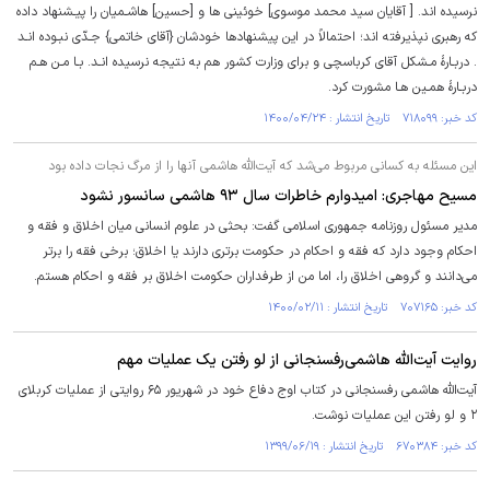
نرسیده اند. [ آقایان سید محمد موسوی] خوئینی ها و [حسین] هاشـمیان را پیـشنهاد داده
که رهبری نپذیرفته اند؛ احتمالاً در این پیشنهادها خودشان {آقای خاتمی} جـدّی نبـوده انـد
. دربـارۀ مـشکل آقای کرباسچی و برای وزارت کشور هم به نتیجه نرسیده انـد. بـا مـن هـم
دربـارۀ همـین هـا مشورت کرد.
کد خبر: ۷۱۸۰۹۹ تاریخ انتشار : ۱۴۰۰/۰۴/۲۴
این مسئله به کسانی مربوط می‌شد که آیت‌الله هاشمی آنها را از مرگ نجات داده بود
مسیح مهاجری: امیدوارم خاطرات سال ۹۳ هاشمی سانسور نشود
مدیر مسئول روزنامه جمهوری اسلامی گفت: بحثی در علوم انسانی میان اخلاق و فقه و
احکام وجود دارد که فقه و احکام در حکومت برتری دارند یا اخلاق؛ برخی فقه را برتر
می‌دانند و گروهی اخلاق را، اما من از طرفداران حکومت اخلاق بر فقه و احکام هستم.
کد خبر: ۷۰۷۱۶۵ تاریخ انتشار : ۱۴۰۰/۰۲/۱۱
روایت آیت‌الله هاشمی‌رفسنجانی از لو رفتن یک عملیات مهم
آیت‌الله هاشمی رفسنجانی در کتاب اوج دفاع خود در شهریور ۶۵ روایتی از عملیات کربلای
۲ و لو رفتن این عملیات نوشت.
کد خبر: ۶۷۰۳۸۴ تاریخ انتشار : ۱۳۹۹/۰۶/۱۹