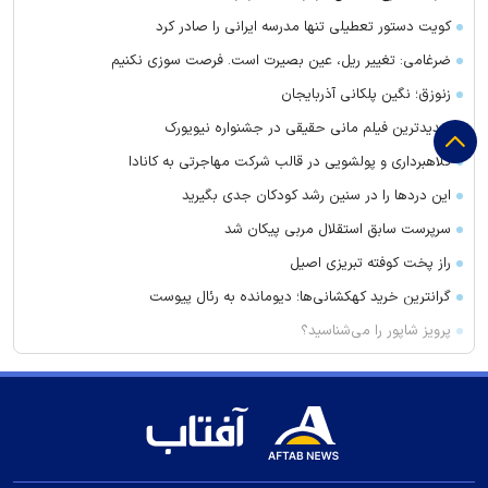
کویت دستور تعطیلی تنها مدرسه ایرانی را صادر کرد
ضرغامی: تغییر ریل، عین بصیرت است. فرصت سوزی نکنیم
زنوزق؛ نگین پلکانی آذربایجان
جدیدترین فیلم مانی حقیقی در جشنواره نیویورک
کلاهبرداری و پولشویی در قالب شرکت مهاجرتی به کانادا
این درد‌ها را در سنین رشد کودکان جدی بگیرید
سرپرست سابق استقلال مربی پیکان شد
راز پخت کوفته تبریزی اصیل
گرانترین خرید کهکشانی‌ها؛ دیومانده به رئال پیوست
پرویز شاپور را می‌شناسید؟
تعداد حساب‌های بانکی‌تان را اینجا ببینید
بازیگر مالزیایی، فیلمساز سال سینمای آسیا در جشنواره بوسان شد
ترکیب انجام این ۳ کار با قهوه فشار زیادی به قلب وارد می‌کند
عقب‌نشینی الهلال از خرید بزرگ به خاطر پول!