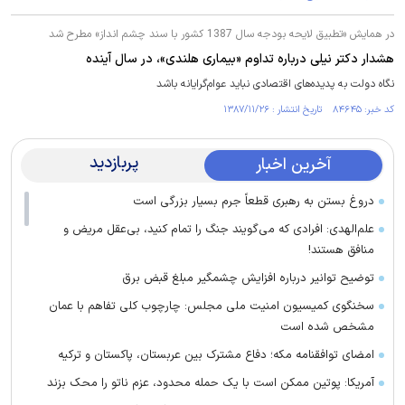
در همایش «تطبیق لایحه بودجه سال 1387 کشور با سند چشم انداز» مطرح شد
هشدار دکتر نیلی درباره تداوم «بیماری هلندی»، در سال آینده
نگاه دولت به پدیده‌های اقتصادی نباید عوام‌گرایانه باشد
کد خبر: ۸۴۶۴۵ تاریخ انتشار : ۱۳۸۷/۱۱/۲۶
پربازدید
آخرین اخبار
دروغ بستن به رهبری قطعاً جرم بسیار بزرگی است
علم‌الهدی: افرادی که می‌گویند جنگ را تمام کنید، بی‌عقل مریض و
منافق هستند!
توضیح توانیر درباره افزایش چشمگیر مبلغ قبض برق
سخنگوی کمیسیون امنیت ملی مجلس: چارچوب کلی تفاهم با عمان
مشخص شده است
امضای توافقنامه مکه؛ دفاع مشترک بین عربستان، پاکستان و ترکیه
آمریکا: پوتین ممکن است با یک حمله محدود، عزم ناتو را محک بزند