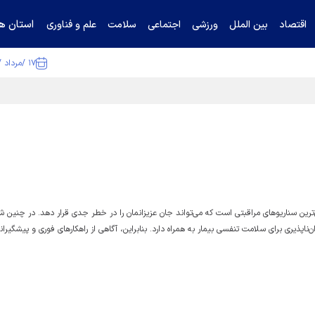
استان ها
اقتصاد
بین الملل
ورزشی
اجتماعی
سلامت
علم و فناوری
۱۷ /مرداد /۱۴۰۵
تیناف / گل‌گهر با تراکتور و سپاهان هم امتیاز شد
ترین سناریو‌های مراقبتی است که می‌تواند جان عزیزانمان را در خطر جدی قرار دهد. در چنین ش
اپذیری برای سلامت تنفسی بیمار به همراه دارد. بنابراین، آگاهی از راهکار‌های فوری و پیشگیران