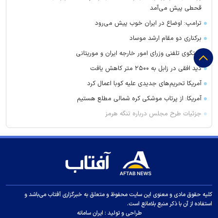
قحطی پیش می‌آمد
ترامپ: اوضاع در ایران خوب پیش می‌رود
برکناری دو مقام ارشد موساد
گفتگوی تلفنی وزرای امور خارجه ایران و موریتانی
دید افقی در زابل به ۲۵۰۰ متر کاهش یافت
آمریکا تحریم‌های جدیدی علیه کوبا اعمال کرد
آمریکا: از پرتاب موشکی کره شمالی مطلع هستیم
جزئیات طرح مجلس درباره تنگه هرمز
کویت دستور تعطیلی تنها مدرسه ایرانی را صادر کرد
ضرغامی: تغییر ریل، عین بصیرت است. فرصت سوزی نکنیم
زنوزق؛ نگین پلکانی آذربایجان
جدیدترین فیلم مانی حقیقی در جشنواره نیویورک
کلاهبرداری و پولشویی در قالب شرکت مهاجرتی به کانادا
کلیه حقوق مادی و معنوی این سایت محفوظ و متعلق به خبرگزاری آفتاب می‌باشد و
استفاده از آن با ذکر منبع بلامانع است.
این درد‌ها را در سنین رشد کودکان جدی بگیرید
طراحی و تولید :
ایران سامانه