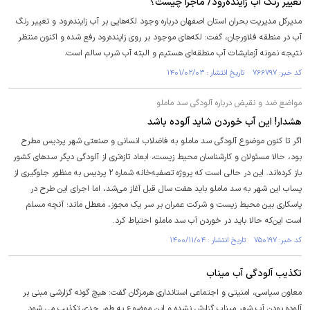
تغییر رنگ آب زاینده‌رود/ ماجرا چیست؟
مدیرکل مدیریت بحران استان اصفهان درباره وجود لکه‌هایی بر آب زاینده‌رود و تغییر رنگ
آب در منطقه فلاورجان، گفت: لکه‌های موجود بر روی زاینده‌رود رفع شده و اکنون منتظر
نتیجه نمونه آزمایشات آب منطقه‌ای هستیم و البته آب شرب سالم است.
کد خبر: ۷۶۶۷۹۷ تاریخ انتشار : ۱۴۰۱/۰۲/۰۳
مواضع ضد و نقیض درباره آلودگی سد ماملو
هشدار! این آب خوردن شاید آلوده باشد
اگر تا کنون موضوع آلودگی سد ماملو به فاضلاب انسانی و صنعتی شهر پردیس مطرح
بود، حالا مسئولان و کارشناسان محیط زیست، ابعاد تازه‌تری از آلودگی دیگر سد‌های کشور
باز کرده‌اند. این در حالی است که پروژه تصفیه‌خانه شماره ۲ پردیس به منظور جلوگیری از
پساب این شهر به سد ماملو باید هفت سال قبل آغاز می‌شد، اما اجرای این طرح در
پاسکاری بین محیط زیست و شرکت عمران بر سر یک مجوز، معطل ماند؛ آنچه مسلم
است این‌که حالا باید در خوردن آب سد ماملو احتیاط کرد.
کد خبر: ۷۵۰۱۹۷ تاریخ انتشار : ۱۴۰۰/۱۱/۰۴
تکذیب آلودگی آب میناب
معاون سیاسی، امنیتی و اجتماعی استانداری هرمزگان گفت: هیچ گونه گزارشی مبنی بر
آلوده بودن آب شهر میناب گزارش نشده و این موضوع به طور جدی تکذیب می شود.