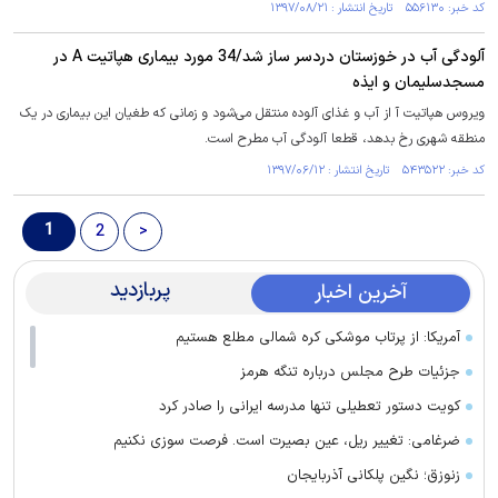
کد خبر: ۵۵۶۱۳۰ تاریخ انتشار : ۱۳۹۷/۰۸/۲۱
آلودگی آب در خوزستان دردسر ساز شد/34 مورد بیماری هپاتیت A در
مسجد‌سلیمان و ایذه
ویروس هپاتیت آ از آب و غذای آلوده منتقل می‌شود و زمانی که طغیان این بیماری در یک
منطقه شهری رخ بدهد، قطعا آلودگی آب مطرح است.
کد خبر: ۵۴۳۵۲۲ تاریخ انتشار : ۱۳۹۷/۰۶/۱۲
1
2
>
پربازدید
آخرین اخبار
آمریکا: از پرتاب موشکی کره شمالی مطلع هستیم
جزئیات طرح مجلس درباره تنگه هرمز
کویت دستور تعطیلی تنها مدرسه ایرانی را صادر کرد
ضرغامی: تغییر ریل، عین بصیرت است. فرصت سوزی نکنیم
زنوزق؛ نگین پلکانی آذربایجان