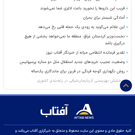
فریب این دارو‌ها را نخورید باعث لاغری شما نمی‌شوند
آمادگی شبستر برای بحران
این علائم می‌گوید به زودی یک حمله قلبی رخ می‌دهد
نخست‌وزیر کردستان عراق: منطقه ما نمی‌خواهد بخشی از هیچ
درگیری باشد
تقدیر فرمانده انتظامی میانه از خبرنگار آفتاب نیوز
وضعیت عجیب خرید‌های جدید استقلال مثل دو ستاره پرسپولیس
روش نگهداری گوجه فرنگی در فریزر برای ماندگاری یک‌ساله
درخشش بهزیستی آذربایجان‌شرقی در رتبه‌بندی کشوری
پیروزی تراکتور در دیدار تدارکاتی مقابل شمس‌آذر
میزبانی آسیایی استقلال در هاله‌ای از ابهام
آخرین بازی دوستانه پرسپولیس قبل از شروع لیگ پشت در‌های بسته
بادامکی: برای تارتار فقط یک نگرانی دارم
«بِش‌داش»؛ میراث کهن تبریز که در غبار مدرنیته رنگ نباخته است
کلیه حقوق مادی و معنوی این سایت محفوظ و متعلق به خبرگزاری آفتاب می‌باشد و