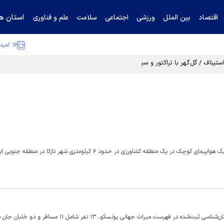
استان ها
اقتصاد
بین الملل
ورزشی
اجتماعی
سلامت
علم و فناوری
۱۶ /مرداد /۱۴۰۵
تیناف / گل‌گهر با تراکتور و سپاهان هم امتیاز شد
رسانه‌های محلی پرو روز یکشنبه گزارش دادند که ۱۳ نفر پس از سقوط یک هواپیمای کوچک در یک منطقه کشاورزی در حدود ۶ کیلومتری شهر ناز
ت میراث جهانی یونسکو، ۱۳ نفر شامل ۱۱ مسافر و دو خلبان جان باختند.