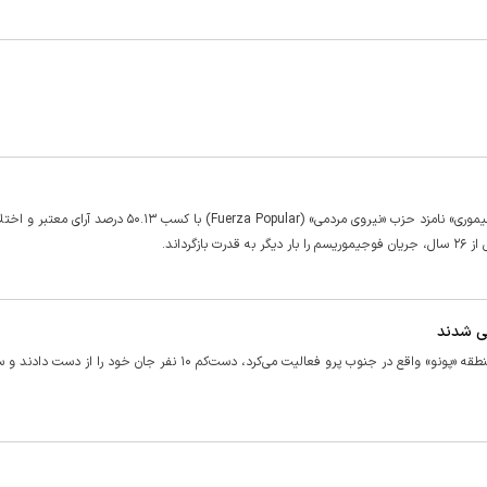
نتایج نهایی دور دوم انتخابات ریاست‌جمهوری پرو نشان داد «کیکو فوجیموری» نامزد حزب «نیروی مردمی» (Fuerza Popular) ب
در پی آتش‌سوزی در ملکی که به عنوان رستوران در شهر «هوانکانه» در منطقه «پونو» واقع در جنوب پرو فعالیت می‌کرد، دست‌کم ۱۰ نفر جان خود ر