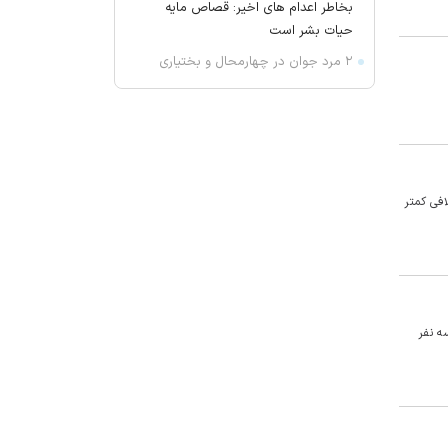
بخاطر اعدام های اخیر: قصاص مایه
حیات بشر است
۲ مرد جوان در چهارمحال و بختیاری
غرق شدند
ترامپ: مقامات ایرانی نمی‌خواهند
ضربه بخورند؛ می‌خواهند به توافق
برسند
دروغ بستن به رهبری قطعاً جرم بسیار
ا کسب ۵۰.۱۳ درصد آرای معتبر و اختلافی کمتر
بزرگی است
علم‌الهدی: افرادی که می‌گویند جنگ را
تمام کنید، بی‌عقل، مریض و منافق
هستند!
توضیح توانیر درباره افزایش چشمگیر
ا از دست دادند و سه نفر
مبلغ قبض برق
سخنگوی کمیسیون امنیت ملی
مجلس: چارچوب کلی تفاهم با عمان
مشخص شده است