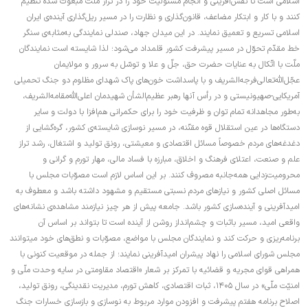
اسلامی است تا نقش‌آفرینی و انجام مسئولیت خود را در تراز ملّت مبعوث شده تنظیم
کنند و با کار و ابتکار مضاعف، قانون‌گذاری و نظارت را در مسیر ریل‌گذاری آینده‌ی ایران
اسلامی تسریع و تعمیق نمایند. در این میدان جهاد، صندلی نمایندگی به‌مثابه‌ی سنگر
خط مقدّم تحوّل در مسیر پیشرفت کشور قلمداد می‌شود؛ لذا شایسته است نمایندگان
ملّت با اتّکال به عنایات حضرت حق، جلّ و علا و توسّل به سرور و مولایمان
عجّل‌الله‌تعالی‌فرجه‌الشریف و با پاسداشت خون‌های پاک شهدای مظلوم دو جنگ تحمیلی
آمریکایی-صهیونیستی و در رأس آنها رهبر عظیم‌الشأن شهیدمان اعلی‌الله‌مقامه‌الشریف،
به‌طور مجاهدانه تمام توان و ظرفیت خود را برای حکمرانی هم‌افزا با دولت و سایر
دستگاه‌ها در عین استقلال قوه مقنّنه، در مسیر نوسازی شایسته‌ی کشور، گره‌گشایی از
دغدغه‌های مردم خصوصاً مسائل اقتصادی و معیشتی، رونق تولید و اشتغال، رشد تراز
علم و صنعت، اعتلای فرهنگ و اخلاق، مبارزه با فساد مالی، مهار تورم و گرانی و
محرومیت‌زدایی همه‌جانبه مصروف کنند. بر این اساس لازم است مصوّبات مجلس با
مسائل اصلی کشور و نیاز‌های مردم نسبتی مستقیم و مشهود داشته باشد و معطوف به
امیدآفرینی و آینده‌سازی کشور باشد. جامعه پیش از هر چیز نیازمند مشاهده‌ی نشانه‌های
واقعی امید، مسیر باثبات و چشم‌انداز روشن از آینده است تا بتواند بر اساس آن
برنامه‌ریزی و حرکت کند و نمایندگان مجلس با مواضع، مصوّبات و نطق‌های خود میتوانند
مجلس شورای اسلامی را نهاد پیشران امیدآفرینی نمایند؛ از جمله در موقعیت کنونی با
همراهی قوای مجریه و قضائیه با تمرکز بر شعار «اقتصاد مقاومتی در سایه وحدت ملّی و
امنیّت ملّی» در سال ۱۴۰۵، ثبات اقتصادی، کاهش تورم، مدیریت نقدینگی، رونق تولید،
اصلاح برنامه هفتم پیشرفت و افزودن موارد مربوط به نوسازی و بازسازی خسارات جنگ