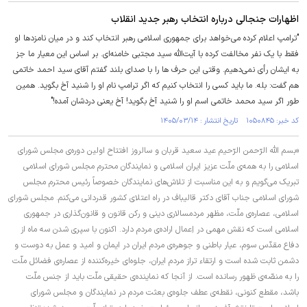
اظهارات جنجالی درباره انتخاب رهبر جدید انقلاب
"ترامپ اعلام کرده می‌خواهد برای جمهوری اسلامی رهبر انتخاب کند و در میان نامزدها او
فقط با یک نفر مخالفت کرده با آیت‌الله سید مجتبی خامنه‌ای. بر اساس این معیار ما جز
به ایشان رأی نمی‌دهیم. وقتی این حرف ها را با صدای بلند گفتم آقای سید احمد خاتمی
هم گفت: بله. ما باید کسی را انتخاب کنیم که اگر ترامپ نام او را شنید آخ بگوید. همین
طور اگر سید محمد خاتمی اسم او را شنید آخ بگوید! آخ یعنی دردشان آمده!"
کد خبر: ۱۰۵۰۸۴۵ تاریخ انتشار : ۱۴۰۵/۰۳/۱۴
«بسم الله الرّحمن الرّحیم عید سعید قربان و سالروز افتتاح اولین دوره‌ی مجلس شورای
اسلامی را به همه‌ی ملّت عزیز ایران اسلامی و نمایندگان محترم مجلس شورای اسلامی
تبریک می‌گویم و به این مناسبت از تلاش‌های نمایندگان خصوصاً رئیس محترم مجلس
شورای اسلامی جناب آقای دکتر قالیباف در راه اعتلای کشور قدردانی می‌کنم. مجلس شورای
اسلامی، عصاره‌ی ملّت، مظهر مردمسالاری دینی و رکن قانون و قانون‌گذاری در جمهوری
اسلامی است که نقش مهمی در اِعمال اراده‌ی مردم دارد. اکنون با سپری شدن سه ماه از
دفاع مقدّس سوم، عیار باطنی و جوهره‌ی مردم ایران در ایمان و امید و عمل به دوست و
دشمن ثابت شده است و ارتقاء تراز مردم ایران، جلوه‌ای خیره‌کننده از عصاره‌ی فضائل ملّت
را به منصّه‌ی ظهور رسانده است. از آنجا که نماینده‌ی حقیقی ملّت باید از جنس ملّت
باشد، مقطع کنونی، نقطه‌ی عطف جلوه‌ی بعثت مردم در نمایندگان و مجلس شورای