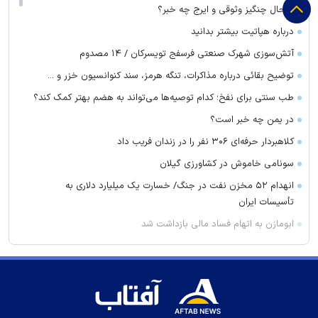
از حال چنگیز وثوقی و ایرج چه خبر؟
درباره هپاتیت بیشتر بدانید
آتش‌سوزی شهرک صنعتی فرسفج تویسرکان / ۱۴ مصدوم
توضیح بقائی درباره مذاکرات، تنگه هرمز، سند کنوانسیون خزر و ...
طب سنتی برای نفخ؛ کدام توصیه‌ها می‌تواند به هضم بهتر کمک کند؟
در یمن چه خبر است؟
کلاهبردار حرفه‌ای ۳۰۶ نفر را در زندان فریب داد
سونامی خاموش در کشاورزی گیلان
انهدام ۵۲ مخزن نفت در جنگ/ خسارت یک میلیارد دلاری به
تأسیسات ایران
ابومازن به اتهام فساد مالی بازداشت شد
قیمت خودرو امروز ۱۹ مرداد ۱۴۰۵ / تارا ۳۵ میلیون تومان گران شد
خوراکی‌هایی که به آرامش بیشتر کمک می‌کنند را بشناسیم
پیام تبریک قالیباف، اژه ای و عارف به محسن رضایی
واکنش وزیر ارتباطات به حجم‌خوری اینترنت