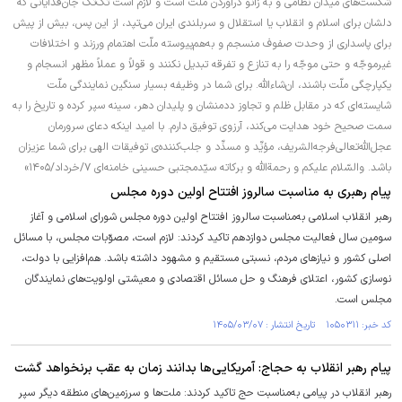
شکست‌های میدان نظامی و به زانو درآوردن ملّت است و لازم است تک‌تک جان‌فدایانی که
دلشان برای اسلام و انقلاب یا استقلال و سربلندی ایران می‌تپد، از این پس، بیش از پیش
برای پاسداری از وحدت صفوف منسجم و به‌هم‌پیوسته ملّت اهتمام ورزند و اختلافات
غیرموجّه و حتی موجّه را به تنازع و تفرقه تبدیل نکنند و قولاً و عملاً مظهر انسجام و
یکپارچگی ملّت باشند، ان‌شاءالله. برای شما در وظیفه بسیار سنگین نمایندگی ملّت
شایسته‌ای که در مقابل ظلم و تجاوز ددمنشان و پلیدان دهر، سینه سپر کرده و تاریخ را به
سمت صحیح خود هدایت می‌کند، آرزوی توفیق دارم. با امید اینکه دعای سرورمان
عجل‌الله‌تعالی‌فرجه‌الشریف، مؤیِّد و مسدِّد و جلب‌کننده‌ی توفیقات الهی برای شما عزیزان
باشد. والسّلام علیکم و رحمةالله و برکاته سیّدمجتبی حسینی خامنه‌ای ۷/خرداد/۱۴۰۵»
پیام رهبری به مناسبت سالروز افتتاح اولین دوره مجلس
رهبر انقلاب اسلامی به‌مناسبت سالروز افتتاح اولین دوره مجلس شورای اسلامی و آغاز
سومین سال فعالیت مجلس دوازدهم تاکید کردند: لازم است، مصوّبات مجلس، با مسائل
اصلی کشور و نیازهای مردم، نسبتی مستقیم و مشهود داشته باشد. هم‌افزایی با دولت،
نوسازی کشور، اعتلای فرهنگ و حل مسائل اقتصادی و معیشتی اولویت‌های نمایندگان
مجلس است.
کد خبر: ۱۰۵۰۳۱۱ تاریخ انتشار : ۱۴۰۵/۰۳/۰۷
پیام رهبر انقلاب به حجاج: آمریکایی‌ها بدانند زمان به عقب برنخواهد گشت
رهبر انقلاب در پیامی به‌مناسبت حج تاکید کردند: ملت‌ها و سرزمین‌های منطقه دیگر سپر