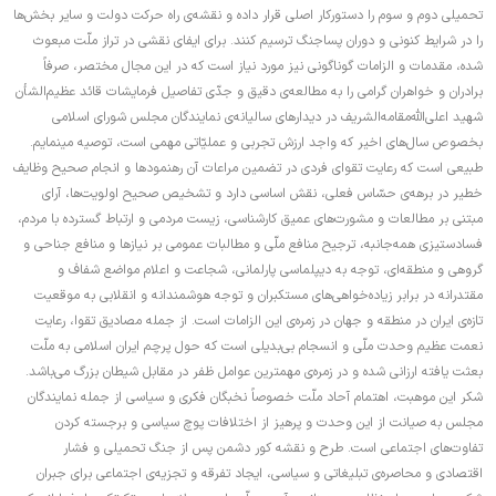
تحمیلی دوم و سوم را دستورکار اصلی قرار داده و نقشه‌ی راه حرکت دولت و سایر بخش‌ها
را در شرایط کنونی و دوران پساجنگ ترسیم کنند. برای ایفای نقشی در تراز ملّت مبعوث
شده، مقدمات و الزامات گوناگونی نیز مورد نیاز است که در این مجال مختصر، صرفاً
برادران و خواهران گرامی را به مطالعه‌ی دقیق و جدّی تفاصیل فرمایشات قائد عظیم‌الشأن
شهید اعلی‌الله‌مقامه‌الشریف در دیدار‌های سالیانه‌ی نمایندگان مجلس شورای اسلامی
بخصوص سال‌های اخیر که واجد ارزش تجربی و عملیّاتی مهمی است، توصیه مینمایم.
طبیعی است که رعایت تقوای فردی در تضمین مراعات آن رهنمود‌ها و انجام صحیح وظایف
خطیر در برهه‌ی حسّاس فعلی، نقش اساسی دارد و تشخیص صحیح اولویت‌ها، آرای
مبتنی بر مطالعات و مشورت‌های عمیق کارشناسی، زیست مردمی و ارتباط گسترده با مردم،
فسادستیزی همه‌جانبه، ترجیح منافع ملّی و مطالبات عمومی بر نیاز‌ها و منافع جناحی و
گروهی و منطقه‌ای، توجه به دیپلماسی پارلمانی، شجاعت و اعلام مواضع شفاف و
مقتدرانه در برابر زیاده‌خواهی‌های مستکبران و توجه هوشمندانه و انقلابی به موقعیت
تازه‌ی ایران در منطقه و جهان در زمره‌ی این الزامات است. از جمله مصادیق تقوا، رعایت
نعمت عظیم وحدت ملّی و انسجام بی‌بدیلی است که حول پرچم ایران اسلامی به ملّت
بعثت یافته ارزانی شده و در زمره‌ی مهمترین عوامل ظفر در مقابل شیطان بزرگ می‌باشد.
شکر این موهبت، اهتمام آحاد ملّت خصوصاً نخبگان فکری و سیاسی از جمله نمایندگان
مجلس به صیانت از این وحدت و پرهیز از اختلافات پوچ سیاسی و برجسته کردن
تفاوت‌های اجتماعی است. طرح و نقشه کور دشمن پس از جنگ تحمیلی و فشار
اقتصادی و محاصره‌ی تبلیغاتی و سیاسی، ایجاد تفرقه و تجزیه‌ی اجتماعی برای جبران