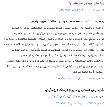
پایگاه‌های آمریکایی نخواهند بود.
کد خبر: ۱۰۵۰۱۰۲ تاریخ انتشار : ۱۴۰۵/۰۳/۰۵
پیام رهبر انقلاب به‌مناسبت دومین سالگرد شهید رئیسی
"از زمره‌ی ویژگیهای بارز شهید رئیسی، مسئولیت‌پذیری، جوانگرائی، توجه به عدالت،
دیپلماسی فعال و نافع، و بخصوص مردمی بودن را می‌توان برشمرد. این خصوصیات
موجب دلگرم شدن دوستان ایران از جمله مجاهدان جبهه‌ی قدرتمند مقاومت و بسیاری از
دلسوزان نظام می‌شد. این همه البته با معنویتی که ریشه در عمق جان او داشت، آمیخته
بود. در رابطه‌ی بین مسئولین و مردم، خصوصیات مثبت تأثیرگذار، موجب قدردانی
متقابل می‌شود. اینگونه بود که بدرقه‌ی او تا جوار مولا و مخدومش حضرت
ابِی‌الحسنِ‌الرّضا صلوات‌الله و سلامه ‌علیه با شکوه کم نظیری صورت گرفت. دوران ناتمام
ریاست جمهوری آن شهید، مقیاسی از تلاش و دلسوزی برای ملت و کشور در عین حفظ
استقلال آن را فراهم ساخت."
کد خبر: ۱۰۴۹۵۶۹ تاریخ انتشار : ۱۴۰۵/۰۲/۳۰
تأکید رهبر انقلاب بر ترویج فرهنگ فرزندآوری
رهبر انقلاب بر ترویج فرهنگ فرزندآوری تأکید کرد.
کد خبر: ۱۰۴۹۴۵۵ تاریخ انتشار : ۱۴۰۵/۰۲/۲۹