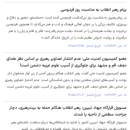
پیام رهبر انقلاب به مناسبت روز فردوسی
در پیام رهبری به مناسبت روز بزرگداشت فردوسی آمده است: «حماسه‌ی حضور و دفاع و
پیروزی، تکلیف بزرگی را بر دوش اهالی فرهنگ و ادب و هنر می‌گذارد تا همچون فردوسی
برخیزند و بعثت هنرمندان را در امتداد بعثت مردم رقم زنند؛ فکر و قلم و زبان را با هنر
درآمیزند و روایت خیزش عظیم ملت را در تاریخ، ماندگار کنند.»
کد خبر: ۱۰۴۸۹۷۴ تاریخ انتشار : ۱۴۰۵/۰۲/۲۵
عضو کمیسیون امنیت ملی: عدم انتشار تصاویر رهبری بر اساس نظر علمای
نجف، قم و مشهد برای جلوگیری از آسیب علوم غریبه دشمن است!
عضو کمیسیون امنیت ملی گفت: رهبر انقلاب هنگام بیرون آمدن از زیر آوار مشغول ذکر
بودند و آسیب‌های ایشان سطحی بوده و بدون شکستگی است. عدم انتشار تصاویر رهبری
بر اساس نظر علمای نجف، قم و مشهد برای جلوگیری از آسیب علوم غریبه دشمن است.
کد خبر: ۱۰۴۶۸۹۳ تاریخ انتشار : ۱۴۰۵/۰۲/۰۳
مسوول قرارگاه جهاد تبیین: رهبر انقلاب هنگام حمله به بیت‌رهبری، دچار
جراحت سطحی از ناحیه پا شدند
مسوول قرارگاه جهاد تبیین کشور با اشاره به شبه‌افکنی‌ها درباره سلامت خامنه‌ای رهبر
انقلاب افزود: دشمنان با چالش به دنبال ایجاد فاصله و تفرقه‌افکنی در کشور