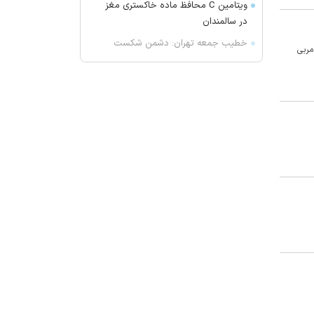
ویتامین C محافظ ماده خاکستری مغز
در سالمندان
خطیب جمعه تهران: دشمن شکست
مربی
مفتضحانه خورده و به التماس افتاده؛
ادبیات باخت را هم بلد نیست!/ شاهد
ترویج بی حیایی با سواستفاده از
شرایط جنگی هستیم
واکنش محمد مهاجری به اظهارات
جنجالی باقر خرازی: لباس دین را از تن
بیرون کنید
ژیلا هدائی درگذشت
لغو افزایش تعرفه و تصاعد پلکانی
بهای برق مشترکین کشاورزی
یونیسف: ۳۰۰ کودک طی ۳۰۰ روز آتش
بس در غزه به شهادت رسیده اند
پیش بینی هوای چهارمحال و بختیاری
تا اواسط هفته آینده