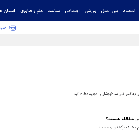
استان ها
اقتصاد
بین الملل
ورزشی
اجتماعی
سلامت
علم و فناوری
۱۶ /مرداد /۱۴۰۵
ا تکذیب کرد
کادر فنی سرخ‌پوشان را دوباره مطرح کرد.
نی مخالف هستند؟
م مخالف برگشتن او هستند.