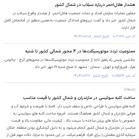
هشدار هلال‌احمر درباره سیلاب در شمال کشور
معاون عملیات سازمان امداد و نجات جمعیت هلال‌احمر، از هشدار وقوع سیلاب در
شمال کشور خبر داد و گفت: نیروهای امدادگر جمعیت به همین منظور در آماده‌باش کامل
قرار دارند.
کد خبر: ۱۰۲۱۱۳۸ تاریخ انتشار : ۱۴۰۴/۰۸/۰۸
ممنوعیت تردد موتورسیکلت‌ها در ۴ محور شمالی کشور تا شنبه
جانشین پلیس راه راهور ناجا از ممنوعیت تردد موتورسیکلت‌ها در محور‌های کرج - چالوس،
هراز، فیروزکوه و تهران - سمنان - مشهد تا صبح شنبه ۱۹ مهر خبر داد.
کد خبر: ۱۰۱۷۵۳۴ تاریخ انتشار : ۱۴۰۴/۰۷/۱۷
تبلیغات
ساخت کلبه سوئیسی در مازندران و شمال کشور با قیمت مناسب
کلبه های سوئیسی با طراحی خاص و سقف شیب دار، کاملا با طبیعت و شرایط آب و
هوایی مازندران و شمال کشور هماهنگ هستند. امروزه ساخت کلبه های سوئیسی به
خصوص با سازه های پیش ساخته با سرعت بالا ، کیفیت عالی، مقاومت بالا و قیمت
مناسب در مازندران و شمال کشور انجام میشود و به دلیل گردشگری بودن منطقه، امکان
سرمایه گذاری مطمئن را برای افراد فراهم میکند. در این محتوا به مزایا، نکات مهم قبل از