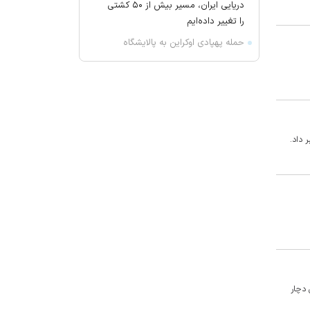
دریایی ایران، مسیر بیش از ۵۰ کشتی
را تغییر داده‌ایم
حمله پهپادی اوکراین به پالایشگاه
سیزران روسیه
جمهوری اسلامی: صدور حکم شورش
علیه دولت قانونی، عادی نیست
ای‌بی‌سی: توافق ایران و عمان برای
بازگشایی تنگه هرمز ۶۰ روزه است
 داد.
مقام آمریکایی: اجازه نمی‌دهیم ایران
در تنگه هرمز عوارض بگیرد
نیویورک‌تایمز: جنگ برنامه هسته‌ای
ایران را متوقف نکرده است
خروج یک میلیون کارگر از بازار کار/ نرخ
بیکاری ۷ درصدی واقعی نیست
رویترز: آمریکا فروش بیش از ۵۲۵۰
موشک پاتریوت به چند کشور عربی را
ی دچار
تائید کرد