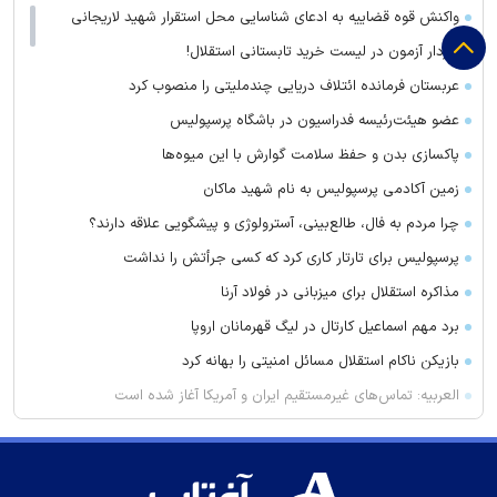
واکنش قوه قضاییه به ادعای شناسایی محل استقرار شهید لاریجانی
سردار آزمون در لیست خرید تابستانی استقلال!
عربستان فرمانده ائتلاف دریایی چندملیتی را منصوب کرد
عضو هیئت‌رئیسه فدراسیون در باشگاه پرسپولیس
پاکسازی بدن و حفظ سلامت گوارش با این میوه‌ها
زمین آکادمی پرسپولیس به نام شهید ماکان
چرا مردم به فال، طالع‌بینی، آسترولوژی و پیشگویی علاقه دارند؟
پرسپولیس برای تارتار کاری کرد که کسی جرأتش را نداشت
مذاکره استقلال برای میزبانی در فولاد آرنا
برد مهم اسماعیل کارتال در لیگ قهرمانان اروپا
بازیکن ناکام استقلال مسائل امنیتی را بهانه کرد
العربیه: تماس‌های غیرمستقیم ایران و آمریکا آغاز شده است
رکوردشکنی در خرید تضمینی گندم استان آذربایجان شرقی
فراجا: ویدئوهای بازنشرشده از سخنگوی پلیس و اخبار منتشره درباره
حجاب جعلی است