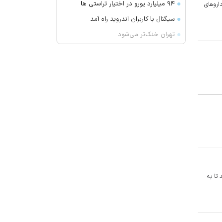
۹۴ میلیارد یورو در اختیار تراستی ها
رو‌های
سیگنال با کاربران اندروید راه آمد
تهران خنک‌تر می‌شود
بقایای یک جسد در ارتفاعات شمیرانات
کشف شد
پیکاپ برقی ارزان فورد در راه بازار
عبور ۳۳ کشتی از طریق تنگه هرمز در
یک هفته
همراه با فیلم‌های آخر هفته تلویزیون؛
از «غلاف تمام فلزی» تا «پست»
دستگیری نزدیک به ۳ هزار سارق در
آذربایجان‌شرقی
با این روتین صبحگاهی به جنگ دیابت
تا به
و بیماری قلبی بروید
کاهش تلفات برق با اجرای طرح
«مهتاب» در کلیبر