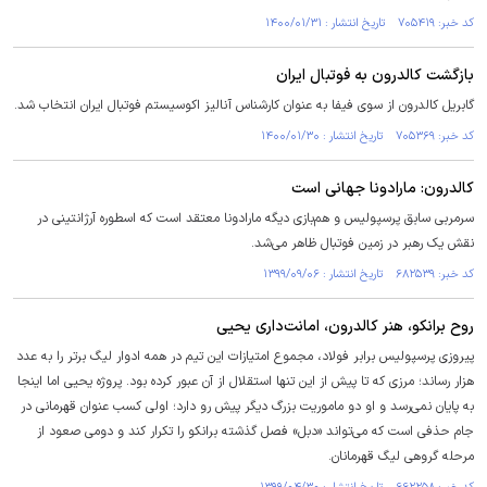
کد خبر: ۷۰۵۴۱۹ تاریخ انتشار : ۱۴۰۰/۰۱/۳۱
بازگشت کالدرون به فوتبال ایران
گابریل کالدرون از سوی فیفا به عنوان کارشناس آنالیز اکوسیستم فوتبال ایران انتخاب شد.
کد خبر: ۷۰۵۳۶۹ تاریخ انتشار : ۱۴۰۰/۰۱/۳۰
کالدرون: مارادونا جهانی است
سرمربی سابق پرسپولیس و هم‌بازی دیگه مارادونا معتقد است که اسطوره آرژانتینی در
نقش یک رهبر در زمین فوتبال ظاهر می‌شد.
کد خبر: ۶۸۲۵۳۹ تاریخ انتشار : ۱۳۹۹/۰۹/۰۶
روح برانکو، هنر کالدرون، امانت‌داری یحیی
پیروزی پرسپولیس برابر فولاد، مجموع امتیازات این تیم در همه ادوار لیگ برتر را به عدد
هزار رساند؛ مرزی که تا پیش از این تنها استقلال از آن عبور کرده بود. پروژه یحیی اما اینجا
به پایان نمی‌رسد و او دو ماموریت بزرگ دیگر پیش رو دارد؛ اولی کسب عنوان قهرمانی در
جام حذفی است که می‌تواند «دبل» فصل گذشته برانکو را تکرار کند و دومی صعود از
مرحله گروهی لیگ قهرمانان.