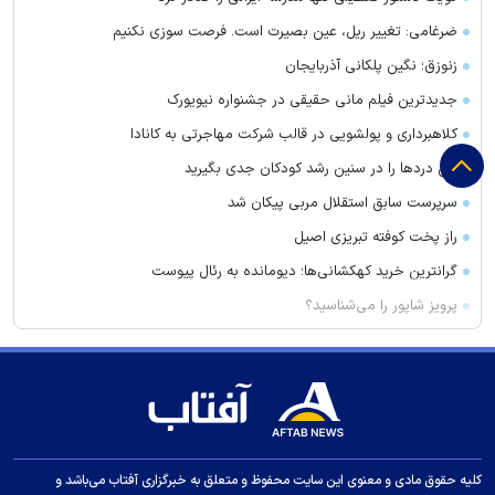
ضرغامی: تغییر ریل، عین بصیرت است. فرصت سوزی نکنیم
زنوزق؛ نگین پلکانی آذربایجان
جدیدترین فیلم مانی حقیقی در جشنواره نیویورک
کلاهبرداری و پولشویی در قالب شرکت مهاجرتی به کانادا
این درد‌ها را در سنین رشد کودکان جدی بگیرید
سرپرست سابق استقلال مربی پیکان شد
راز پخت کوفته تبریزی اصیل
گرانترین خرید کهکشانی‌ها؛ دیومانده به رئال پیوست
پرویز شاپور را می‌شناسید؟
تعداد حساب‌های بانکی‌تان را اینجا ببینید
بازیگر مالزیایی، فیلمساز سال سینمای آسیا در جشنواره بوسان شد
ترکیب انجام این ۳ کار با قهوه فشار زیادی به قلب وارد می‌کند
عقب‌نشینی الهلال از خرید بزرگ به خاطر پول!
جانشین مجیدی شاید در لیگ عربستان
کلیه حقوق مادی و معنوی این سایت محفوظ و متعلق به خبرگزاری آفتاب می‌باشد و