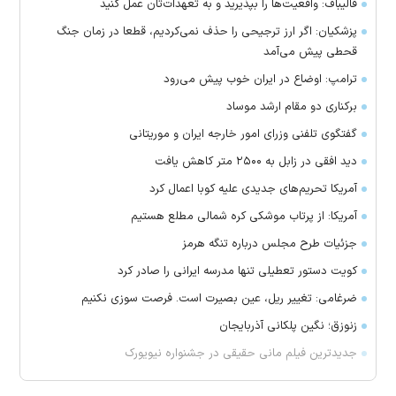
قالیباف: واقعیت‌ها را بپذیرید و به تعهدات‌تان عمل کنید
پزشکیان: اگر ارز ترجیحی را حذف نمی‌کردیم، قطعا در زمان جنگ
قحطی پیش می‌آمد
ترامپ: اوضاع در ایران خوب پیش می‌رود
برکناری دو مقام ارشد موساد
گفتگوی تلفنی وزرای امور خارجه ایران و موریتانی
دید افقی در زابل به ۲۵۰۰ متر کاهش یافت
آمریکا تحریم‌های جدیدی علیه کوبا اعمال کرد
آمریکا: از پرتاب موشکی کره شمالی مطلع هستیم
جزئیات طرح مجلس درباره تنگه هرمز
کویت دستور تعطیلی تنها مدرسه ایرانی را صادر کرد
ضرغامی: تغییر ریل، عین بصیرت است. فرصت سوزی نکنیم
زنوزق؛ نگین پلکانی آذربایجان
جدیدترین فیلم مانی حقیقی در جشنواره نیویورک