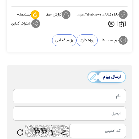
گزارش خطا
پسندها:
۰
https://aftabnews.ir/002YEG
اشتراک گذاری
برچسب‌ها:
روزه داری
رژیم غذایی
ارسال پیام