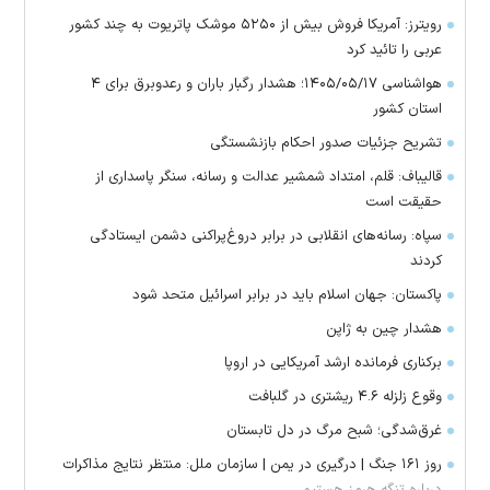
رویترز: آمریکا فروش بیش از ۵۲۵۰ موشک پاتریوت به چند کشور
عربی را تائید کرد
هواشناسی ۱۴۰۵/۰۵/۱۷؛ هشدار رگبار باران و رعدوبرق برای ۴
استان کشور
تشریح جزئیات صدور احکام بازنشستگی
قالیباف: قلم، امتداد شمشیر عدالت و رسانه، سنگر پاسداری از
حقیقت است
سپاه: رسانه‌های انقلابی در برابر دروغ‌پراکنی دشمن ایستادگی
کردند
پاکستان: جهان اسلام باید در برابر اسرائیل متحد شود
هشدار چین به ژاپن
برکناری فرمانده ارشد آمریکایی در اروپا
وقوع زلزله ۴.۶ ریشتری در گلبافت
غرق‌شدگی؛ شبح مرگ در دل تابستان
روز ۱۶۱ جنگ | درگیری در یمن | سازمان ملل: منتظر نتایج مذاکرات
درباره تنگه هرمز هستیم