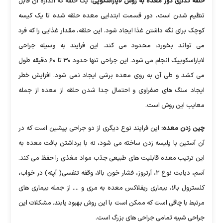
حلقه گذاری دور معده به روش لاپاراسکوپی:
یک حلقه که اندازه آن قابل
تنظیم شدن است، دور قسمت ابتدایی معده حلقه شده تا یک کیسه
کوچک برای نگه داشتن غذا ایجاد شود. این حلقه، مقدار غذایی را که فرد
می تواند بخورد، محدود می کند. این فرایند به وسیله جراحی
لاپاراسکوپیک انجام می شود. این جراحی تنها حدود ۳۰ تا ۶۰ دقیقه طول
می کشد و طی آن به روی معده برشی ایجاد نمی شود. افزایش خطر
ایجاد سنگ های صفراوی و احتمال جدا شدن حلقه از معده از جمله
معایب این روش است.
چین زدن معده:
این فرایند نوع دیگری از دو جراحی پیشین است که در
آن آستین با پلیسه زدن ساخته می شود، نه با برداشتن بافت معده به
این ترتیب معده قابلیت های طبیعی جذب مواد مغذی را حفظ می کند.
آسم، دیابت نوع ۲، آرتروز، فشار خون بالا، وقفه تنفسی( آپنه) در خواب،
کلسترول بالا، بیماری ریفلاکس معده به مری و .... از جمله بیماری های
مرتبط با چاقی است که ممکن است با این روش بهبود یابند. مشکلات این
جراحی شبیه تمامی جراحی های بزرگ است.