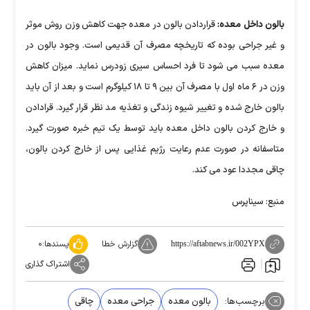
بالون داخل معده:
قراردادن بالون در معده جهت کاهش وزن روش موثر
و غیر جراحی بوده که تاریخچه مصرف آن قدیمی است. وجود بالون در
معده سبب می شود تا فرد احساس سیری زودرس نماید. میزان کاهش
وزن در ۶ ماه اول با مصرف آن بین ۹ تا ۱۸ کیلوگرم است و بعد از آن باید
بالون خارج شده و تغییر شیوه زندگی و تغذیه مد نظر قرار گیرد. قرادادن
و خارج کردن بالون داخل معده باید توسط یک تیم خبره صورت گیرد.
متاسفانه در صورت عدم رعایت رژیم غذایی پس از خارج کردن بالون،
چاقی مجددا عود می کند.
منبع: سیناپرس
گزارش خطا
پسندها:
۰
https://aftabnews.ir/002YPX
اشتراک گذاری
برچسب‌ها:
بالون معده
جراحی معده
چاقی