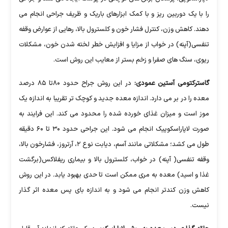
را با یک دوربین ریز و با کمک ابزارهای باریک و ظریف جراحی انجام می
دهند. کاهش وزن، کنترل فشار خون و کلسترول بالا، رهایی از عوارض وقفه
تنفسی(آپنه) در خواب از مزایا و افزایش خطر لخته شدن خون، مشکلات
ریوی، سنگ های صفرا و زخم بستر از معایب این روش است.
گاسترکتومی آستین عمودی:
در این روش جراح حدود ۸۰تا ۸۵ درصد
معده را در بر می دارد. اندازه معده جدید و کوچک تر تقریبا به اندازه یک
موز است و میزان غذای خورده شده را محدود می کند. این فرایند به
صورت لاپاراسکوپیک انجام می شود. این جراحی حدود ۳۰ تا ۶۰ دقیقه
طول می کشد؛ مشکلاتی مانند آسم، دیابت نوع ۲، آرتروز، فشارخون بالا،
وقفه تنفسی( آپنه) در خواب، کلسترول بالا و بیماری ریفلاکس(برگشت
غذا و اسید) معده به مری ممکن است تا حدی بهبود یابد. در این روش
کاهش وزن کندتر انجام می شود و به اندازه بای پس معده اثر گذار
نیست.