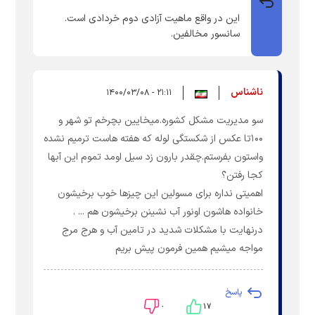
این در واقع ماهیت آزادی دوم خردادی است.
سانسور مخالفین.
ناشناس
۲۱:۱۱ - ۱۴۰۰/۰۳/۰۸
سو مدیریت مشکل کشوره.میخایین بچرخم تو شهر و
۱۰۰تا عکس از شکستگی لوله که هفته هاست ترمیم نشده
واستون بفرستم.چقدر بارون زد سیل اومد تموم این آبها
کجا رفتن؟
اهمیتی نداره برای مسولین این چیزها خوب برخیشون
خانواده هاشون اونور آب نشینن برخیشون هم ... .
درنهایت با مشکلات شدید در تامین آب و هرج مرج
مواجه میشیم همین فرمون پیش بریم
پاسخ
۰
۱۷