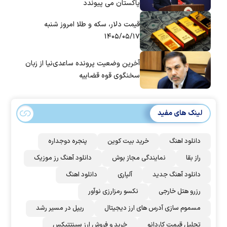
پاکستان می پیوندد
قیمت دلار، سکه و طلا امروز شنبه
۱۴۰۵/۰۵/۱۷
آخرین وضعیت پرونده ساعدی‌نیا از زبان
سخنگوی قوه قضاییه
لینک های مفید
دانلود اهنگ
خرید بیت کوین
پنجره دوجداره
راز بقا
نمایندگی مجاز بوش
دانلود آهنگ رز‌ موزیک
دانلود آهنگ جدید
آلپاری
دانلود اهنگ
رزرو هتل خارجی
نکسو رمزارزی نوآور
مسموم سازی آدرس های ارز دیجیتال
ریپل در مسیر رشد
تحلیل قیمت کاردانو
خرید و فروش ارز سینتتیکس