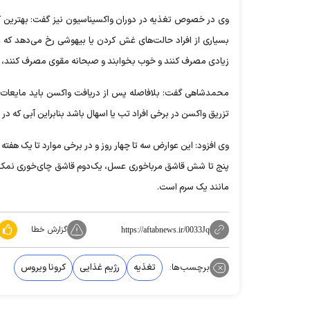
وی در خصوص تغذیه در دوران واکسیناسیون نیز گفت: بهترین کار
بسیاری از افراد حالت‌های غش کردن یا بیهوشی رخ می‌دهد که عم
زیادی مصرف کنند و خوب بخوابند و صبحانه مقوی مصرف کنند، اف
محمدشاهی گفت: بلافاصله پس از دریافت واکسن باید مایعات ا
تزریق واکسن در برخی افراد تب یا اسهال باشد بنابراین آبی که در 
وی افزود: این عوارض سه تا چهار روز و در برخی موارد تا یک هفته
مانند یک سرم است.
گزارش خطا
https://aftabnews.ir/0033Jq
برچسب‌ها:
تغذیه
رژیم غذایی
کرونا ویروس