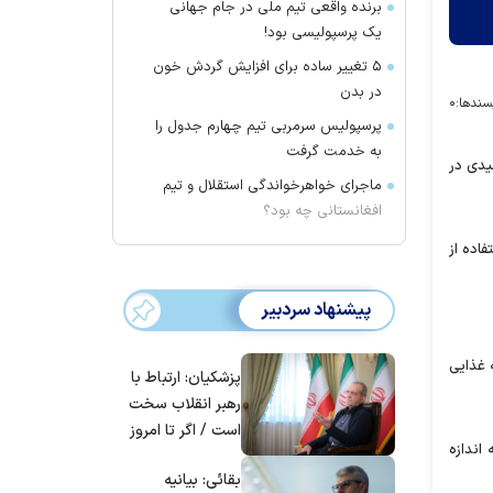
برنده واقعی تیم ملی در جام جهانی
یک پرسپولیسی بود!
۵ تغییر ساده برای افزایش گردش خون
در بدن
سندها:
۰
پرسپولیس سرمربی تیم چهارم جدول را
به خدمت گرفت
یدی در
ماجرای خواهرخواندگی استقلال و تیم
افغانستانی چه بود؟
اده از
پیشنهاد سردبیر
ه غذایی
پزشکیان: ارتباط با
رهبر انقلاب سخت
است / اگر تا امروز
اندازه
مانده‌ایم، به‌خاطر
بقائی: بیانیه
مردم ایران است