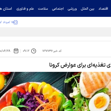
استان ها
اقتصاد
بین الملل
ورزشی
اجتماعی
سلامت
علم و فناوری
۱۵ /مرداد /۱۴۰۵
ا تکذیب کرد
۰/۰۶/۲۸
۰۹:۱۲
کد خبر:۷۲۷۷۴۶
 تغذیه‌ای برای عوارض کرونا