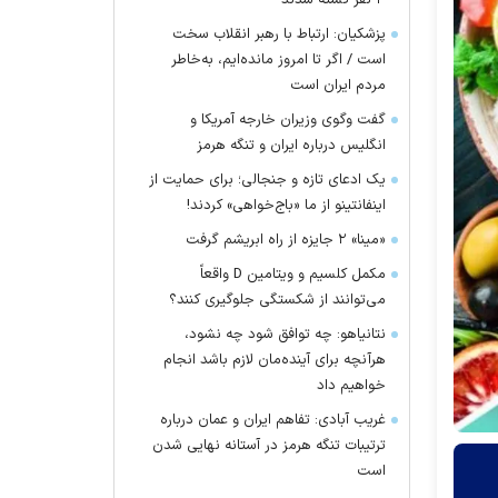
۴ نفر کشته شدند
پزشکیان: ارتباط با رهبر انقلاب سخت
است / اگر تا امروز مانده‌ایم، به‌خاطر
مردم ایران است
گفت وگوی وزیران خارجه آمریکا و
انگلیس درباره ایران و تنگه هرمز
یک ادعای تازه و جنجالی؛ برای حمایت از
اینفانتینو از ما «باج‌خواهی» کردند!
«مینا» ۲ جایزه از راه ابریشم گرفت
مکمل کلسیم و ویتامین D واقعاً
می‌توانند از شکستگی جلوگیری کنند؟
نتانیاهو: چه توافق شود چه نشود،
هرآنچه برای آینده‌مان لازم باشد انجام
خواهیم داد
غریب آبادی: تفاهم ایران و عمان درباره
ترتیبات تنگه هرمز در آستانه نهایی شدن
است