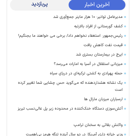
پربازدید
آخرین اخبار
مدیرعامل توانیر: ۱۰ هزار ماینر جمع‌آوری شد
کشف گورستانی از افراد بالارتبه
رئیس‌جمهور: استعفاء نخواهم داد/ برخی می خواهند ما بجنگیم!
قیمت نفت کاهش یافت
ایرج در بیمارستان بستری شد
میزبانی استقلال در آسیا به امارات می‌رسد؟
حمله پهپادی به کشتی ترکیه‌ای در دریای سیاه
یک نشانه هشداردهنده که می‌گوید حس چشایی شما تغییر کرده
است
ارسباران میزبان مارال ها
آتش‌سوزی دستگاه خنک‌کننده در محدوده زیر پل عالی‌نسب تبریز
واکنش بقائی به سخنان ترامپ
وزیر خزانه داری آمریکا: در دو سال آینده تنگه هرمز بی‌اهمیت