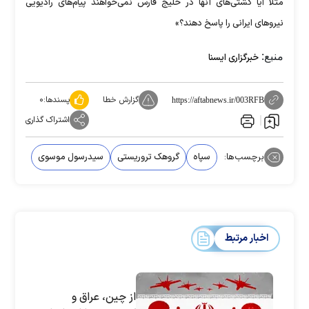
مثلا آیا کشتی‌های آنها در خلیج فارس نمی‌خواهند پیام‌های رادیویی
نیروهای ایرانی را پاسخ دهند؟»
منبع:
خبرگزاری ایسنا
گزارش خطا
پسندها:
۰
https://aftabnews.ir/003RFB
اشتراک گذاری
برچسب‌ها:
سپاه
گروهک تروریستی
سیدرسول موسوی
اخبار مرتبط
از چین، عراق و