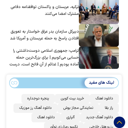
ترکیه، عربستان و پاکستان توافقنامه دفاعی
مشترک امضا می‌کنند
دبیرکل سازمان بدر عراق خواستار به تعویق
افتادن پاسخ به حمله عربستان و آمریکا شد
ترامپ: جمهوری اسلامی دوست‌داشتنی را
حسابی می‌کوبیم | برای بزرگ‌ترین حمله
آماده بودیم | غنائم از آنِ فاتح است، درست
است؟
لینک های مفید
دانلود اهنگ
خرید بیت کوین
پنجره دوجداره
راز بقا
نمایندگی مجاز بوش
دانلود آهنگ رز‌ موزیک
دانلود آهنگ جدید
آلپاری
دانلود اهنگ
رزرو هتل خارجی
نکسو رمزارزی نوآور