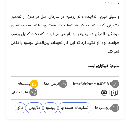
جلسه داد.
واسیلی نبنزیا، نماینده دائم روسیه در سازمان ملل در دفاع از تصمیم
کشورش گفت که مسکو نه تسلیحات هسته‌ای، بلکه «مجموعه‌های
موشکی تاکتیکی عملیاتی» را به بلاروس می‌فرستد که تحت کنترل روسیه
خواهند بود. او تاکید کرد که این کار تعهدات بین‌المللی روسیه را نقض
نمی‌کند.
منبع:
خبرگزاری ایسنا
گزارش خطا
پسندها:
۰
https://aftabnews.ir/003Uc1
اشتراک گذاری
برچسب‌ها:
تسلیحات هسته‌ای
روسیه
بلاروس
ناتو