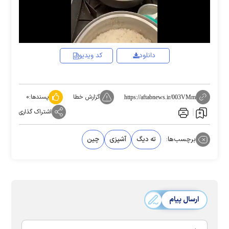
Video
دانلود
کد ویدیو
گزارش خطا
پسندها:
۰
https://aftabnews.ir/003VMm
اشتراک گذاری
برچسب‌ها:
ته دیگ
آشپزی
چین
ارسال پیام