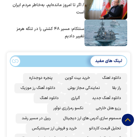
/ اگر تا امروز مانده‌ایم، به‌خاطر مردم ایران
است
سنتکام: مسیر ۴۸ کشتی را در تنگه هرمز
تغییر دادیم
لینک های مفید
دانلود اهنگ
خرید بیت کوین
پنجره دوجداره
راز بقا
نمایندگی مجاز بوش
دانلود آهنگ رز‌ موزیک
دانلود آهنگ جدید
آلپاری
دانلود اهنگ
رزرو هتل خارجی
نکسو رمزارزی نوآور
مسموم سازی آدرس های ارز دیجیتال
ریپل در مسیر رشد
تحلیل قیمت کاردانو
خرید و فروش ارز سینتتیکس