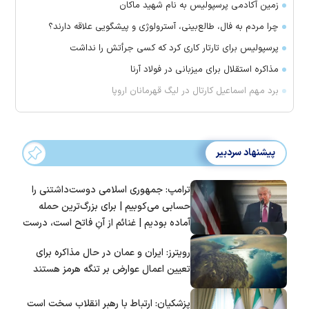
زمین آکادمی پرسپولیس به نام شهید ماکان
چرا مردم به فال، طالع‌بینی، آسترولوژی و پیشگویی علاقه دارند؟
پرسپولیس برای تارتار کاری کرد که کسی جرأتش را نداشت
مذاکره استقلال برای میزبانی در فولاد آرنا
برد مهم اسماعیل کارتال در لیگ قهرمانان اروپا
پیشنهاد سردبیر
ترامپ: جمهوری اسلامی دوست‌داشتنی را
حسابی می‌کوبیم | برای بزرگ‌ترین حمله
آماده بودیم | غنائم از آنِ فاتح است، درست
است؟
رویترز: ایران و عمان در حال مذاکره برای
تعیین اعمال عوارض بر تنگه هرمز هستند
پزشکیان: ارتباط با رهبر انقلاب سخت است