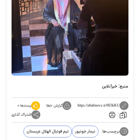
منبع:
خبرآنلاین
گزارش خطا
پسندها:
۰
https://aftabnews.ir/003kKU
اشتراک گذاری
برچسب‌ها:
نیمار جونیور
تیم فوتبال الهلال عربستان