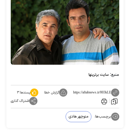
منبع:
سایت برترینها
گزارش خطا
پسندها:
۳
https://aftabnews.ir/003kLE
اشتراک گذاری
برچسب‌ها:
منوچهر هادی