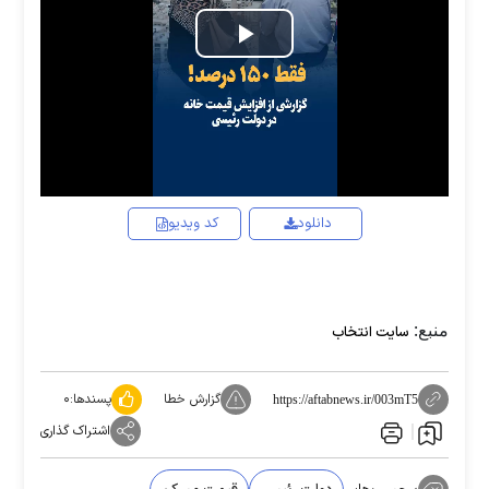
Play
Video
دانلود
کد ویدیو
منبع:
سایت انتخاب
گزارش خطا
پسندها:
۰
https://aftabnews.ir/003mT5
اشتراک گذاری