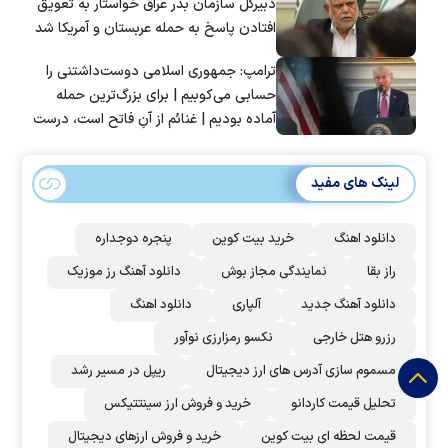
دبیرکل سازمان بدر عراق خواستار به تعویق
افتادن پاسخ به حمله عربستان و آمریکا شد
ترامپ: جمهوری اسلامی دوست‌داشتنی را
حسابی می‌کوبیم | برای بزرگ‌ترین حمله
آماده بودیم | غنائم از آنِ فاتح است، درست
است؟
لینک های مفید
دانلود اهنگ
خرید بیت کوین
پنجره دوجداره
راز بقا
نمایندگی مجاز بوش
دانلود آهنگ رز‌ موزیک
دانلود آهنگ جدید
آلپاری
دانلود اهنگ
رزرو هتل خارجی
نکسو رمزارزی نوآور
مسموم سازی آدرس های ارز دیجیتال
ریپل در مسیر رشد
تحلیل قیمت کاردانو
خرید و فروش ارز سینتتیکس
قیمت لحظه ای بیت کوین
خرید و فروش ارزهای دیجیتال