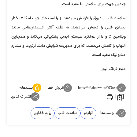
چندین جهت برای سلامتی ما مفید است.
سلامت قلب و عروق را افزایش می‌دهد، زیرا اسید‌های چرب امگا ۳، خطر
بیماری قلبی را کاهش می‌دهند. به لطف آنتی اکسیدان‌هایی مانند
ویتامین C و E از عملکرد سیستم ایمنی پشتیبانی می‌کنند و همچنین
التهاب را کاهش می‌دهند، که برای مدیریت شرایطی مانند آرتریت و سندرم
متابولیک مفید است.
منبع:فرتاک نیوز
گزارش خطا
پسندها:
۰
https://aftabnews.ir/003oxa
اشتراک گذاری
برچسب‌ها:
آلزایمر
سلامت قلب
رژیم غذایی