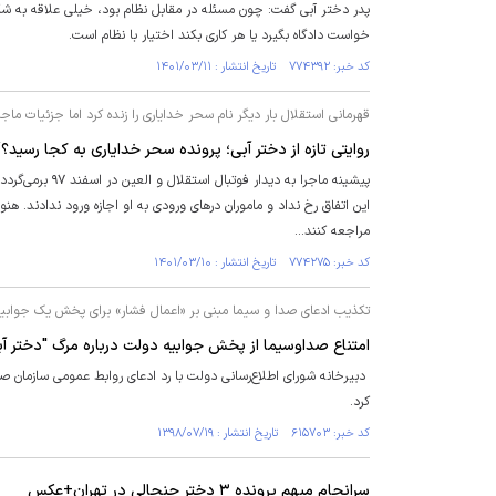
پدر دختر آبی گفت: چون مسئله در مقابل نظام بود، خیلی علاقه به شکا
خواست دادگاه بگیرد یا هر کاری بکند اختیار با نظام است.
کد خبر: ۷۷۴۳۹۲ تاریخ انتشار : ۱۴۰۱/۰۳/۱۱
قهرمانی استقلال بار دیگر نام سحر خدایاری را زنده کرد اما جزئیات ماج
روایتی تازه از دختر آبی؛ پرونده سحر خدایاری به کجا رس
پیشینه ماجرا به
این اتفاق رخ نداد و ماموران در‌های ورودی به او اجازه ورود ندادند. هنو
مراجعه کنند...
کد خبر: ۷۷۴۲۷۵ تاریخ انتشار : ۱۴۰۱/۰۳/۱۰
تکذیب ادعای صدا و سیما مبنی بر «اعمال فشار» برای پخش یک جوابیه
امتناع صداوسیما از پخش جوابیه دولت درباره مرگ "دختر آب
دبیرخانه شورای اطلاع‌رسانی دولت با رد ادعای روابط عمومی سازمان صد
کرد.
کد خبر: ۶۱۵۷۰۳ تاریخ انتشار : ۱۳۹۸/۰۷/۱۹
سرانجام مبهم پرونده ۳ دختر جنجالی در تهران+عکس