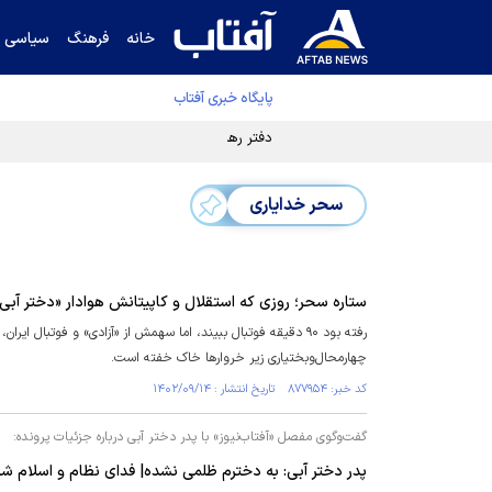
خانه
فرهنگ
سیاسی
پایگاه خبری آفتاب
دفتر رهبر انقلاب ادعای خرازی درباره پزشکیان ر
سحر خدایاری
ستاره سحر؛ روزی که استقلال و کاپیتانش هوادار «دختر آبی
چهارمحال‌و‌بختیاری زیر خروار‌ها خاک خفته است.
کد خبر: ۸۷۷۹۵۴ تاریخ انتشار : ۱۴۰۲/۰۹/۱۴
گفت‌وگوی مفصل «آفتاب‌نیوز» با پدر دختر آبی درباره جزئیات پرونده:
پدر دختر آبی: به دخترم ظلمی نشده‌| فدای نظام و اسلام ش