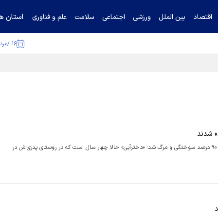
استان ها
اقتصاد
بین الملل
ورزشی
اجتماعی
سلامت
علم و فناوری
۱۶ /مرداد /۱۴۰۵
ا تکذیب کرد
» شدند
رفته بود ۹۰ دقیقه فوتبال ببیند، اما سهمش از «آزادی» و فوتبال ایران، ۹۰ درصد سوختگی و مرگ شد؛ «دخترآبی» حالا چهار سال است که در روستای پدری‌اش در
د