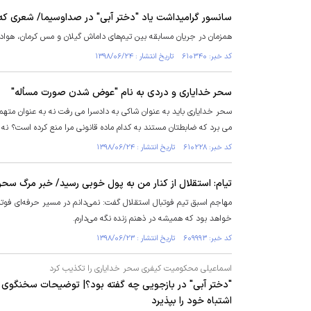
سانسور گرامیداشت یاد "دختر آبی" در صداوسیما/ شعری که
همزمان در جریان مسابقه بین تیم‌های داماش گیلان و مس کرمان، هوادار
کد خبر: ۶۱۰۳۴۰ تاریخ انتشار : ۱۳۹۸/۰۶/۲۴
سحر خدایاری و دردی به نام "عوض شدن صورت مسأله"
سحر خدایاری باید به عنوان شاکی به دادسرا می رفت نه به عنوان متهم.
می برد که ضابطتان مستند به کدام ماده قانونی مرا منع کرده است؟ نه ای
کد خبر: ۶۱۰۲۲۸ تاریخ انتشار : ۱۳۹۸/۰۶/۲۴
تیام: استقلال از کنار من به پول خوبی رسید/ خبر مرگ سح
مهاجم اسبق تیم فوتبال استقلال گفت: نمی‌دانم در مسیر حرفه‌ای فوتبالم
خواهد بود که همیشه در ذهنم زنده نگه می‌دارم.
کد خبر: ۶۰۹۹۹۳ تاریخ انتشار : ۱۳۹۸/۰۶/۲۳
اسماعیلی محکومیت کیفری سحر خدایاری را تکذیب کرد
"دختر آبی" در بازجویی چه گفته بود؟| توضیحات سخنگوی
اشتباه خود را بپذیرد