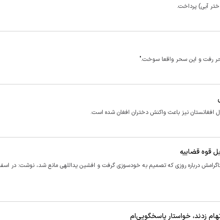
ختر آبی) پرداخت.
سحر رفت و این سحر واقعا سوخت."
ل افغانستان نيز باعث واكنش دختران افغان شده است.
ل قوه قضاییه
ام زدند، خواستار پاسخگویی‌ام