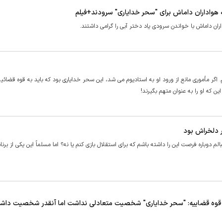
 هواداران داماش برای "سحر خدایاری" سرودند+فیلم
ان داماش با خواندن سرودی یاد دختر آبی را گرامی داشتند.
 اگر مأموری مانع از ورود او به استادیوم می شد، این سحر خدایاری بود که باید به قوه قضائی
ن که او را به عنوان متهم بگیرند!
ر دلخراش بود
 دوباره فرصت این را داشته باشم که برای استقلال بازی کنم یا نه؟ اما مسلماً این یکی از برنام
 قوه قضاییه: "سحر خدایاری" شخصیت متعادلی نداشت اما آنقدر شخصیت داش