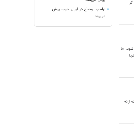
پیش می‌آمد
گر
ترامپ: اوضاع در ایران خوب پیش
می‌رود
برکناری دو مقام ارشد موساد
گفتگوی تلفنی وزرای امور خارجه ایران
و موریتانی
شگاه شود، اما
دید افقی در زابل به ۲۵۰۰ متر کاهش
ردا
یافت
آمریکا تحریم‌های جدیدی علیه کوبا
اعمال کرد
آمریکا: از پرتاب موشکی کره شمالی
مطلع هستیم
جزئیات طرح مجلس درباره تنگه هرمز
 ارائه
کویت دستور تعطیلی تنها مدرسه
ایرانی را صادر کرد
ضرغامی: تغییر ریل، عین بصیرت است.
فرصت سوزی نکنیم