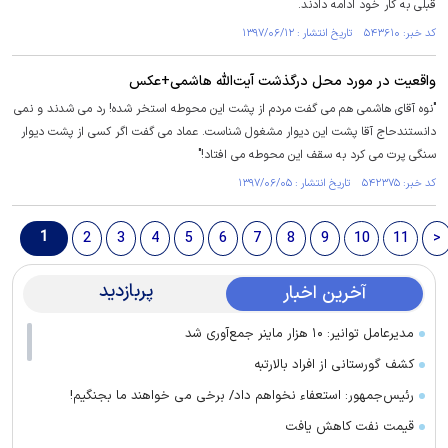
قبلی به کار خود ادامه دادند.
کد خبر: ۵۴۳۶۱۰ تاریخ انتشار : ۱۳۹۷/۰۶/۱۲
واقعیت در مورد محل درگذشت آیت‌الله هاشمی+عکس
"نوه آقای هاشمی هم می گفت مردم از پشت این محوطه استخر شده! رد می شدند و نمی
دانستندحاج آقا پشت این دیوار مشغول شناست. عماد می گفت اگر کسی از پشت دیوار
سنگی پرت می کرد به سقف این محوطه می افتاد!"
کد خبر: ۵۴۲۳۷۵ تاریخ انتشار : ۱۳۹۷/۰۶/۰۵
1
2
3
4
5
6
7
8
9
10
11
>
پربازدید
آخرین اخبار
مدیرعامل توانیر: ۱۰ هزار ماینر جمع‌آوری شد
کشف گورستانی از افراد بالارتبه
رئیس‌جمهور: استعفاء نخواهم داد/ برخی می خواهند ما بجنگیم!
قیمت نفت کاهش یافت