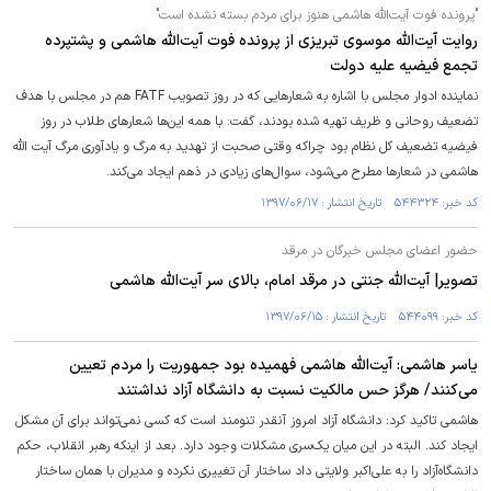
"پرونده فوت آیت‌الله هاشمی هنوز برای مردم بسته نشده‌ است"
روایت آیت‌الله موسوی تبریزی از پرونده فوت آیت‌الله هاشمی و پشت‎پرده
تجمع فیضیه علیه دولت
نماینده ادوار مجلس با اشاره به شعارهایی که در روز تصویب FATF هم در مجلس با هدف
تضعیف روحانی و ظریف تهیه شده بودند، گفت: با همه این‌ها شعارهای طلاب در روز
فیضیه تضعیف کل نظام بود چراکه وقتی صحبت از تهدید به مرگ و یادآوری مرگ آیت الله
هاشمی در شعارها مطرح می‌شود، سوال‌های زیادی در ذهم ایجاد می‌کند.
کد خبر: ۵۴۴۳۲۴ تاریخ انتشار : ۱۳۹۷/۰۶/۱۷
حضور اعضای مجلس خبرگان در مرقد
تصویر| آیت‌الله جنتی در مرقد امام، بالای سر آیت‌الله هاشمی
کد خبر: ۵۴۴۰۹۹ تاریخ انتشار : ۱۳۹۷/۰۶/۱۵
یاسر هاشمی: آیت‌الله هاشمی فهمیده بود جمهوریت را مردم تعیین
می‌کنند/ هرگز حس مالکیت نسبت به دانشگاه‌ آزاد نداشتند
هاشمی تاکید کرد: دانشگاه آزاد امروز آنقدر تنومند است که کسی نمی‌تواند برای آن مشکل
ایجاد کند. البته در این میان یک‌سری مشکلات وجود دارد. بعد از اینکه رهبر انقلاب، حکم
دانشگاه‌آزاد را به علی‌اکبر ولایتی داد ساختار آن تغییری نکرده و مدیران با همان ساختار