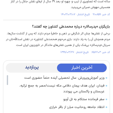
ساله است که تصاویری از تیپ و چهره او بعد ۲۹ سال از ایفای نقش جلال را در کنار
همسرش مهوش صبرکن می‌بینید.
کد خبر: ۹۱۰۸۵۹ تاریخ انتشار : ۱۴۰۳/۰۳/۰۷
بازیگران «پدرسالار» درباره محمدعلی کشاورز چه گفتند؟
برخی از نقش‌ها چنان اثر شگرفی بر ذهن و خاطرۀ مردم دارند که پس از گذشت سال‌ها،
مردم همچنان آن را به یاد دارند؛ بازی مرحوم «محمدعلی کشاورز» در نقش اسدالله‌خان در
سریال «پدرسالار» بی‌شک یکی از همین نقش‌های ماندگار در تلویزیون ایران است.
کد خبر: ۶۵۶۲۰۳ تاریخ انتشار : ۱۳۹۹/۰۳/۲۷
پربازدید
آخرین اخبار
وزیر آموزش‌وپرورش: سال تحصیلی آینده حتماً حضوری است
فیدان: ایران هدف پیمان دفاعی مکه نیست/مصر به جمع ترکیه،
عربستان و پاکستان می پیوندد
سفر فرمانده سنتکام به تل آویو
انتقاد جامعه روحانیت مبارز از باقر خرازی