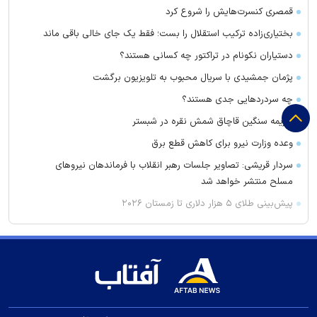
قمصری کنسرت‌هایش را شروع کرد
بختیاری‌زاده ترکیب استقلال را بست؛ فقط یک جای خالی باقی ماند
دستیاران نکونام در تراکتور چه کسانی هستند؟
پژمان جمشیدی با سریال محبوب به تلویزیون برگشت
چه سردرد‌هایی جدی هستند؟
جریمه سنگین قاچاق شمش نقره در شبستر
وعده وزارت نیرو برای کاهش قطع برق
سردار قریشی: تصاویر جلسات رهبر انقلاب با فرماندهان نیرو‌های
مسلح منتشر خواهد شد
پیش‌بینی طلای ۵ هزار دلاری تا زمستان ۲۰۲۶
قیمت طلا و سکه چند؟/ نرخ حواله دلار
شماره رامین رضاییان در استقلال مصادره شد!
سحرخیزان مهاجم اول استقلال شد
دربی ۱۰۷ چه روزی برگزار می‌شود؟
تکلیف «پایتخت ۸» و «زیرخاکی ۵» مشخص شد