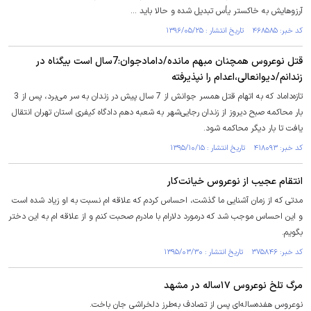
آرزوهایش به خاکستر یأس تبدیل شده و حالا باید ...
کد خبر: ۴۶۸۵۸۵ تاریخ انتشار : ۱۳۹۶/۰۵/۲۵
قتل نوعروس همچنان مبهم مانده/دامادجوان:7سال است بیگناه در
زندانم/دیوانعالی،اعدام را نپذیرفته
تازه‌داماد که به اتهام قتل همسر جوانش از 7 سال پیش در زندان به سر می‌برد، پس از 3
بار محاکمه صبح دیروز از زندان رجایی‌شهر به شعبه دهم دادگاه کیفری استان تهران انتقال
یافت تا بار دیگر محاکمه شود.
کد خبر: ۴۱۸۰۹۳ تاریخ انتشار : ۱۳۹۵/۱۰/۱۵
انتقام عجیب از نوعروس خیانت‌کار
مدتی که از زمان آشنایی ما گذشت، احساس کردم که علاقه ام نسبت به او زیاد شده است
و این احساس موجب شد که درمورد دلارام با مادرم صحبت کنم و از علاقه ام به این دختر
بگویم.
کد خبر: ۳۷۵۸۴۶ تاریخ انتشار : ۱۳۹۵/۰۳/۳۰
مرگ تلخ نوعروس ١٧ساله در مشهد
نوعروس هفده‌ساله‌ای پس از تصادف به‌طرز دلخراشی جان باخت.