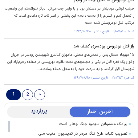
قتل نوعروس به دلیل چت در وایبر
«مرتب گوشی موبایلش در دستش بود و با وایبر چت می‌کرد. دیگر نتوانستم این وضعیت
را تحمل کنم و کنترلم را از دست دادم.» این بخشی از اعترافات تازه دامادی است که
مرتکب قتل نوعروسش شده است.
کد خبر: ۲۸۰۴۸۱ تاریخ انتشار : ۱۳۹۳/۱۰/۳۰
راز قتل نوعروس رودسری کشف شد
15 مهرماه امسال پس از تماس‌های محلی، ماموران کلانتری شهرستان رودسر در جریان
وقوع یک فقره قتل در یکی از مجتمع‌های تحت نظارت بهزیستی در منطقه رحیم‌آباد این
شهرستان قرار گرفتند و به سرعت خود را به محل حادثه رساندند...
کد خبر: ۲۷۰۳۵۳ تاریخ انتشار : ۱۳۹۳/۰۸/۱۸
1
2
>
پربازدید
آخرین اخبار
پیامک مشمولان سهمیه جنگ جعلی است
تصویب کلیات طرح تنگه هرمز در کمیسیون امنیت ملی