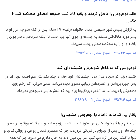
کد خبر: ۵۰۴۳۶۰ تاریخ انتشار : ۱۳۹۶/۱۱/۰۴
عقد نوعروس را باطل کردند و رقیه 30 شب صیغه اعضای محکمه شد +
عکس
به گزارش پلیس شهر «فیصل آباد»، خانواده «رقیه» 19 ساله پس از آنکه متوجه فرار او با
پسر مورد علاقه‌اش شدند به جست و جوی آنها پرداختند تا اینکه سرانجام دخترجوان را
یافته و او را به محکمه محلی روستا سپردند.
کد خبر: ۴۹۹۰۴۳ تاریخ انتشار : ۱۳۹۶/۱۰/۱۰
نوعروسی که به‌خاطر شوهرش «شیشه»ای شد
«شیدا» زنی کم سن و سال بود. چشمانش گود رفته و چند دندانش هم افتاده بود. اما در
پس چهره پریشان و افسرده‌اش زیبایی محوی دیده می‌شد. سعی می‌کرد آثار زخم روی
مچ‌هایش را بپوشاند اما آنقدر بریدگی‌ها زیاد بود که تلاش‌هایش نتیجه‌ای نمی‌داد.
کد خبر: ۴۹۵۴۹۴ تاریخ انتشار : ۱۳۹۶/۰۹/۲۳
رفتار بی شرمانه داماد با نوعروس مشهدی!
می دانم چرا گل خوشبختی من هنوز غنچه نشده، پژمرده شد و این گونه روزگارم در همان
چند ماه اول پس از ازدواج در تاریکی فرورفت چرا که همسرم تعادل روحی و روانی ندارد و
تنها با کتک زدن من آرام می گیرد. در این میان دلم به حال مادرم می سوزد چرا که همه