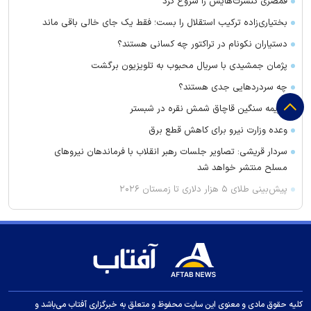
قمصری کنسرت‌هایش را شروع کرد
بختیاری‌زاده ترکیب استقلال را بست؛ فقط یک جای خالی باقی ماند
دستیاران نکونام در تراکتور چه کسانی هستند؟
پژمان جمشیدی با سریال محبوب به تلویزیون برگشت
چه سردرد‌هایی جدی هستند؟
جریمه سنگین قاچاق شمش نقره در شبستر
وعده وزارت نیرو برای کاهش قطع برق
سردار قریشی: تصاویر جلسات رهبر انقلاب با فرماندهان نیرو‌های
مسلح منتشر خواهد شد
پیش‌بینی طلای ۵ هزار دلاری تا زمستان ۲۰۲۶
قیمت طلا و سکه چند؟/ نرخ حواله دلار
شماره رامین رضاییان در استقلال مصادره شد!
سحرخیزان مهاجم اول استقلال شد
دربی ۱۰۷ چه روزی برگزار می‌شود؟
تکلیف «پایتخت ۸» و «زیرخاکی ۵» مشخص شد
کلیه حقوق مادی و معنوی این سایت محفوظ و متعلق به خبرگزاری آفتاب می‌باشد و